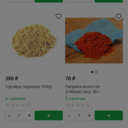
380
₽
70
₽
Горчица порошок 100гр
Паприка молотая
(Узбекистан), 30 г
–
+
+
–
+
+