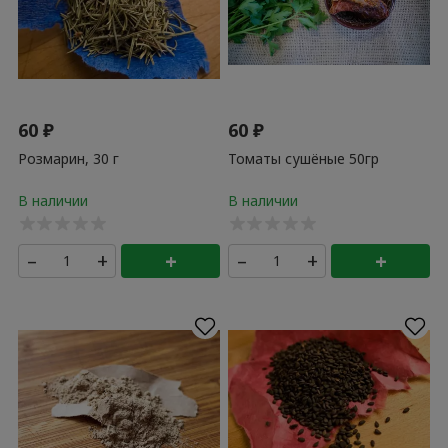
60
₽
60
₽
Розмарин, 30 г
Томаты сушёные 50гр
–
+
+
–
+
+