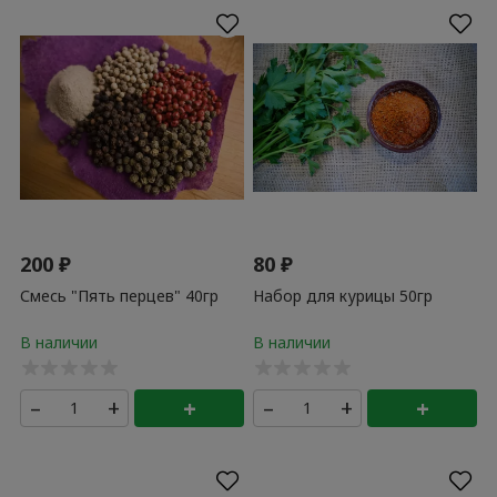
200
₽
80
₽
Смесь "Пять перцев" 40гр
Набор для курицы 50гр
–
+
+
–
+
+