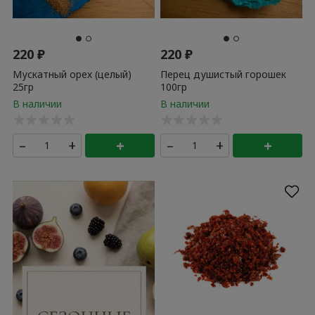
220
₽
220
₽
Мускатный орех (целый)
Перец душистый горошек
25гр
100гр
–
+
+
–
+
+