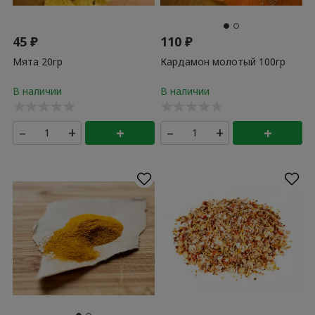
45
₽
110
₽
Мята 20гр
Кардамон молотый 100гр
–
+
+
–
+
+