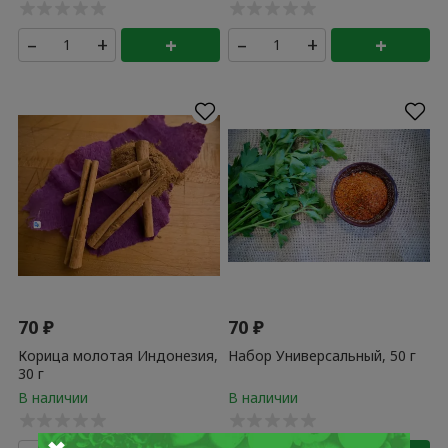
–
+
+
–
+
+
70
₽
70
₽
Корица молотая Индонезия,
Набор Универсальный, 50 г
30 г