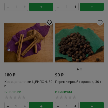
–
+
+
–
+
+
180
₽
90
₽
Корица палочки ЦЕЙЛОН, 50
Перец черный горошек, 30 г
г
–
+
+
–
+
+