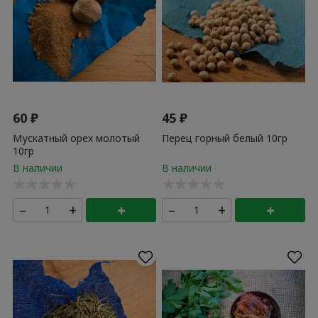
60
₽
45
₽
Мускатный орех молотый
Перец горный белый 10гр
10гр
–
+
+
–
+
+