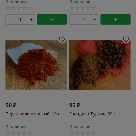
–
+
+
–
+
+
50
₽
95
₽
Перец чили молотый, 10 г
Гвоздика Турция, 30 г