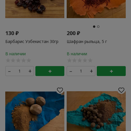
130
₽
200
₽
Барбарис Узбекистан 30гр
Шафран рыльца, 5 г
–
+
+
–
+
+