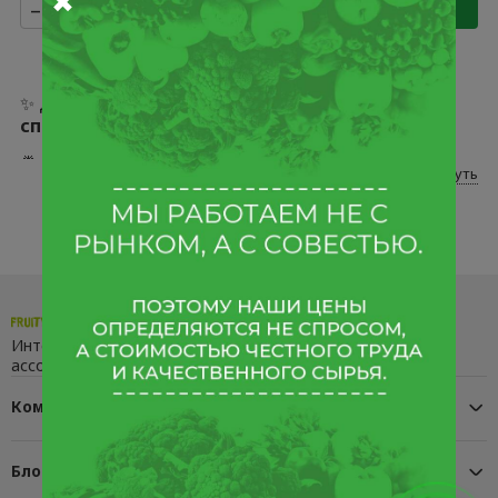
✖
–
+
+
–
+
+
✨ Добро пожаловать в раздел
«Популярные
специи»
интернет-магазина Fruity Style.
🍍 Здесь — только отборные позиции. Каждую мы
Развернуть
лично проверяем, отбираем и аккуратно
упаковываем. Да, это дольше. Но иначе никак: наша
аудитория ценит безупречный сервис, качество
ПРЕМИУМ и индивидуальный подход.
🔍 Каждый товар проходит ручной контроль. Вы
получаете только лучшее. Если вдруг что-то
пойдёт не так —
заменим без лишних слов, по
Интернет магазин натуральных продуктов. Большой
первому требованию
. Честно и быстро.
ассортимент, отличное качество, приятные цены.
⭐️ Нам доверяют: рейтинг в Яндекс.Отзывах —
Компания
стабильные
5 звёзд
. И это не просто цифры, а
реальные истории благодарных клиентов.
Блог
💬 За вашим заказом будет закреплён