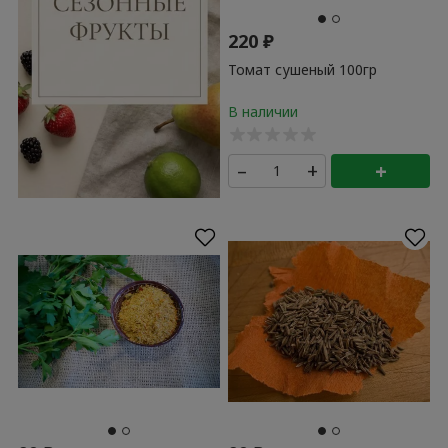
220
₽
Томат сушеный 100гр
–
+
+