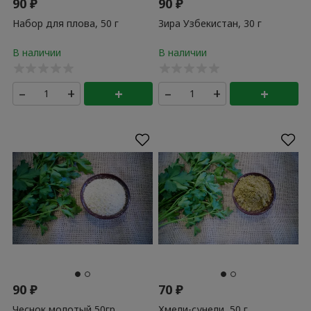
90
₽
90
₽
Набор для плова, 50 г
Зира Узбекистан, 30 г
–
+
+
–
+
+
90
₽
70
₽
Чеснок молотый 50гр
Хмели-сунели, 50 г