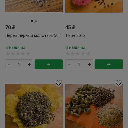
70
₽
45
₽
Перец чёрный молотый, 50 г
Тмин 20гр
–
+
+
–
+
+