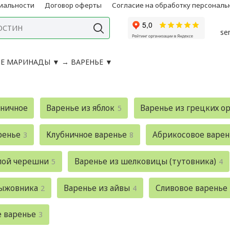
иальности
Договор оферты
Согласие на обработку персонал
se
Е МАРИНАДЫ
▼
→
ВАРЕНЬЕ
▼
яничное
Варенье из яблок
Варенье из грецких о
5
ренье
Клубничное варенье
Абрикосовое варен
3
8
лой черешни
Варенье из шелковицы (тутовника)
5
4
рыжовника
Варенье из айвы
Сливовое варенье
2
4
 варенье
3