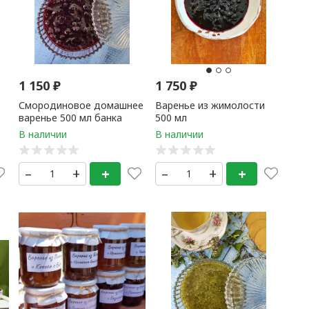
1 150
₽
1 750
₽
Смородиновое домашнее
Варенье из жимолости
варенье 500 мл банка
500 мл
00
–
+
+
–
+
+