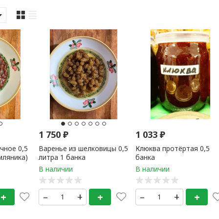
1 750
₽
1 033
₽
чное 0,5
Варенье из шелковицы 0,5
Клюква протёртая 0,5
мляника)
литра 1 банка
банка
+
–
+
+
–
+
+