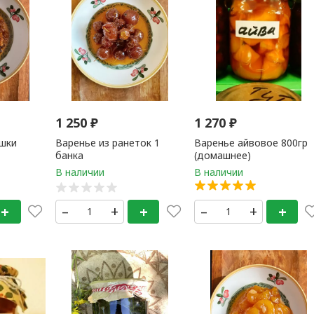
1 250
₽
1 270
₽
ошки
Варенье из ранеток 1
Варенье айвовое 800гр
банка
(домашнее)
+
–
+
+
–
+
+