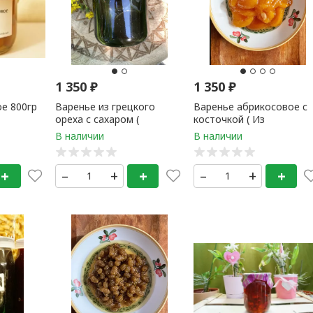
1 350
₽
1 350
₽
е 800гр
Варенье из грецкого
Варенье абрикосовое c
ореха с сахаром (
косточкой ( Из
домашнее ) 1 банка
Узбекского абрикоса ) 5
мл 1 банка
+
–
+
+
–
+
+