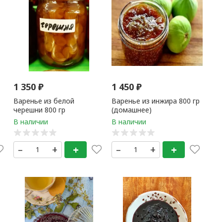
1 350
₽
1 450
₽
Варенье из белой
Варенье из инжира 800 гр
черешни 800 гр
(домашнее)
(домашнее) Молдавия
–
+
+
–
+
+