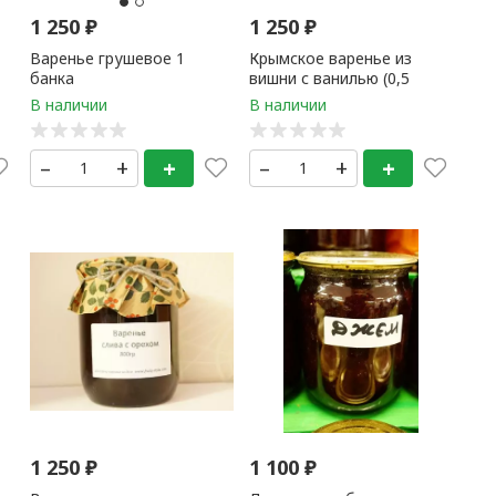
1 250
₽
1 250
₽
Варенье грушевое 1
Крымское варенье из
банка
вишни с ванилью (0,5
литр) 1 банка
–
+
+
–
+
+
1 250
₽
1 100
₽