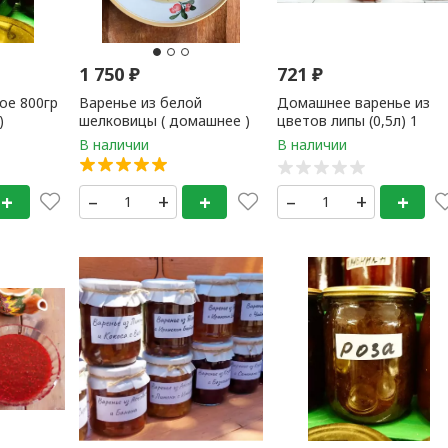
1 750
₽
721
₽
ое 800гр
Варенье из белой
Домашнее варенье из
)
шелковицы ( домашнее )
цветов липы (0,5л) 1
500 мл
банка
+
–
+
+
–
+
+