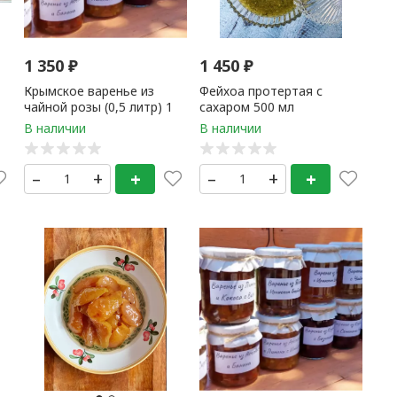
1 350
₽
1 450
₽
Крымское варенье из
Фейхоа протертая с
чайной розы (0,5 литр) 1
сахаром 500 мл
банка
–
+
+
–
+
+