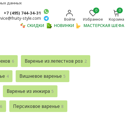
ьных данных
0
0
+7 (495) 744-34-31
rvice@fruity-style.com
Войти
Избранное
Корзина
СКИДКИ
НОВИНКИ
МАСТЕРСКАЯ ШЕФА
рехов
Варенье из лепестков роз
6
2
ье
Вишневое варенье
4
5
Варенье из инжира
5
Персиковое варенье
6
8