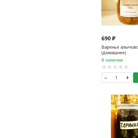
690
₽
Варенье алычово
(домашнее)
–
+