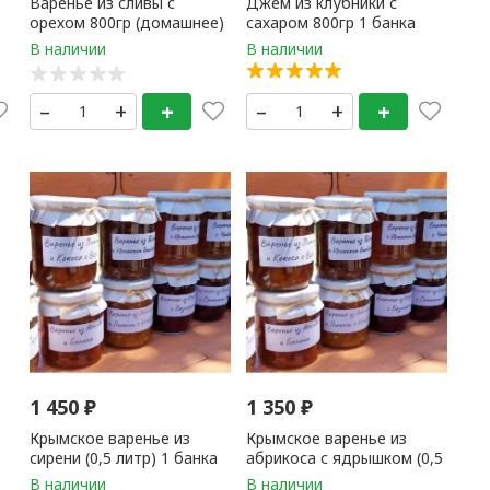
Варенье из сливы с
Джем из клубники с
орехом 800гр (домашнее)
сахаром 800гр 1 банка
–
+
+
–
+
+
1 450
₽
1 350
₽
Крымское варенье из
Крымское варенье из
сирени (0,5 литр) 1 банка
абрикоса с ядрышком (0,5
литр) 1 банка