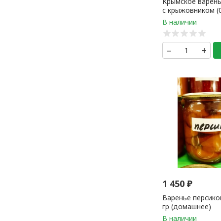
Крымское варень
с крыжовником (0
1 банка
–
+
1 450
₽
Варенье персико
гр (домашнее)