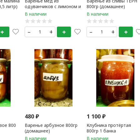
е малина
Варенье мед из
Варенье из сливы ТЕРН
,5 литр)
одуванчиков с лимоном и
800гр (домашнее)
апельсином 300 мл
+
–
+
+
–
+
+
480
₽
1 100
₽
вое 800
Варенье арбузное 800гр
Клубника протёртая
(домашнее)
800гр 1 банка