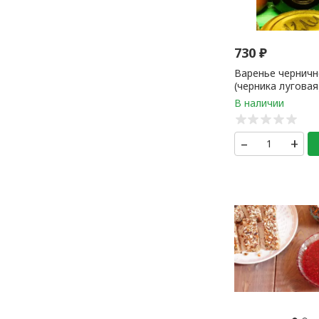
730
₽
Варенье черничн
(черника луговая
–
+