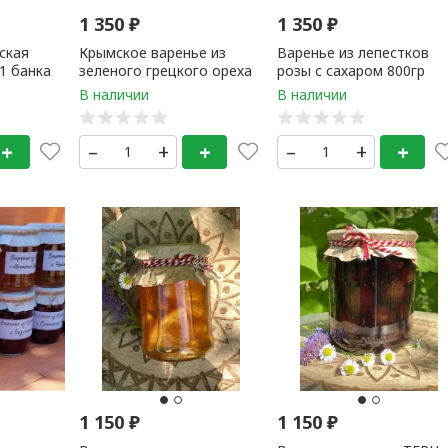
1 350
₽
1 350
₽
ская
Крымское варенье из
Варенье из лепестков
 1 банка
зеленого грецкого ореха
розы с сахаром 800гр
(0,5 литр) 1 банка
(домашнее)
+
–
+
+
–
+
+
1 150
₽
1 150
₽