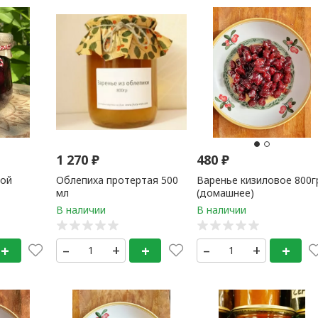
1 270
₽
480
₽
ной
Облепиха протертая 500
Варенье кизиловое 800г
мл
(домашнее)
+
–
+
+
–
+
+