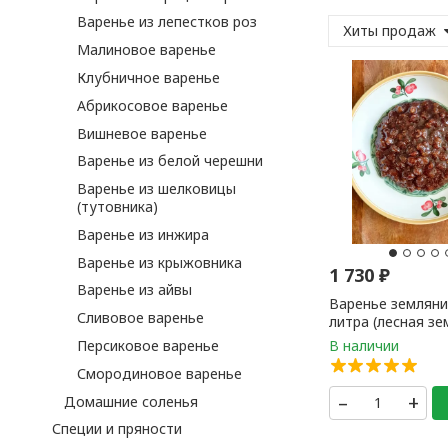
Варенье из лепестков роз
Хиты продаж
Малиновое варенье
Клубничное варенье
Абрикосовое варенье
Вишневое варенье
Варенье из белой черешни
Варенье из шелковицы
(тутовника)
Варенье из инжира
Варенье из крыжовника
1 730
₽
Варенье из айвы
Варенье земляни
Сливовое варенье
литра (лесная зе
1 банка
Персиковое варенье
Смородиновое варенье
–
+
Домашние соленья
Специи и пряности