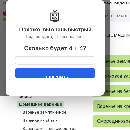
О компании
Оплата и доставка
Блог
Политика конфиденц
🤖
Каталог
Похоже, вы очень быстрый
Главная
→
Продукты питания с доставкой
▼
→
ДОМАШНИ
Подтвердите, что вы человек
ВАРЕНЬЕ
Сколько будет 4 + 4?
86 товаров
Продукты питания
Варенье земл
Из Крыма
Орехи, сухофрукты, цукаты
Малиновое ва
Проверить
Домашние заготовки
Ферментированные фрукты и
Варенье из бе
овощи
Домашнее варенье
Варенье из к
Варенье земляничное
Варенье из яблок
Смородиновое
Варенье из грецких орехов