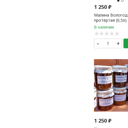
1 250
₽
Малина Вологод
протёртая (0,5л)
–
+
1 250
₽