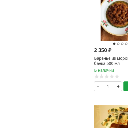
2 350
₽
Варенье из мор
банка 500 мл
–
+