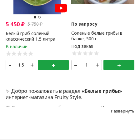
5 450
₽
5 750
₽
По запросу
Соленые белые грибы в
Белый гриб соленый
банке, 500 г
классический 1,5 литра
–
+
+
–
+
+
✨ Добро пожаловать в раздел
«Белые грибы»
интернет-магазина Fruity Style.
🍍 Здесь — только отборные позиции. Каждую мы
Развернуть
лично проверяем, отбираем и аккуратно
упаковываем. Да, это дольше. Но иначе никак: наша
аудитория ценит безупречный сервис, качество
ПРЕМИУМ и индивидуальный подход.