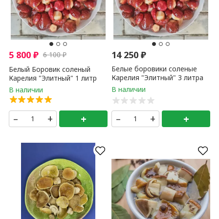
5 800
₽
14 250
₽
6 100
₽
Белые боровики соленые
Белый Боровик соленый
Карелия "Элитный" 3 литра
Карелия "Элитный" 1 литр
–
+
+
–
+
+