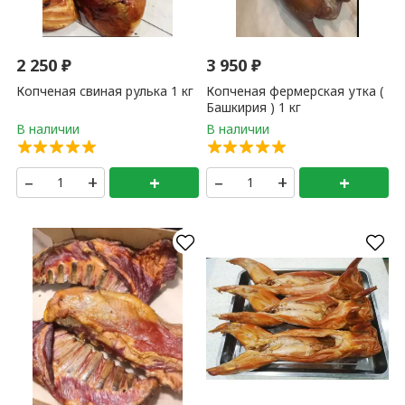
2 250
₽
3 950
₽
Копченая свиная рулька 1 кг
Копченая фермерская утка (
Башкирия ) 1 кг
–
+
+
–
+
+