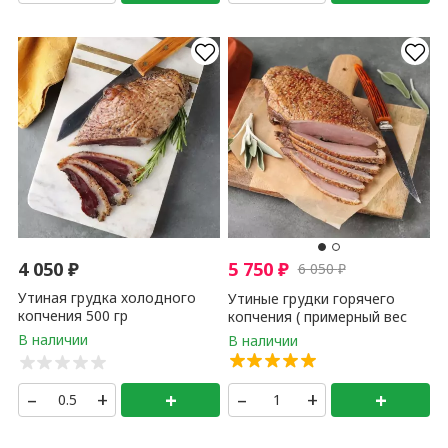
4 050
₽
5 750
₽
6 050
₽
Утиная грудка холодного
Утиные грудки горячего
копчения 500 гр
копчения ( примерный вес
грудки 0,25 - 0,35 гр ) 1 кг
–
+
+
–
+
+