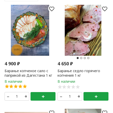
4 900
₽
4 650
₽
Баранье копченое сало с
Баранье седло горячего
паприкой из Дагестана 1 кг
копчения 1 кг
–
+
+
–
+
+