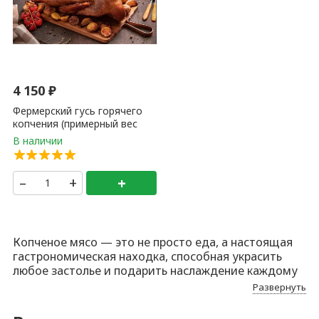
4 150
₽
Фермерский гусь горячего
копчения (примерный вес
тушки 2,5-3,5 кг) 1кг
–
+
+
Копченое мясо — это не просто еда, а настоящая
гастрономическая находка, способная украсить
любое застолье и подарить наслаждение каждому
гурману. В этом тексте мы подробно расскажем о
Развернуть
том, почему стоит покупать копченое мясо, как его
выбрать и где его можно приобрести. Постараемся