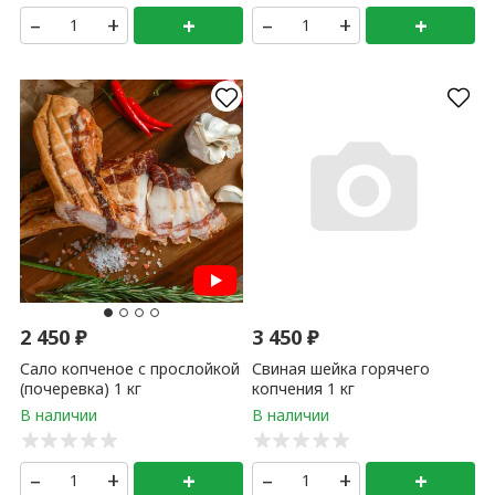
–
+
+
–
+
+
2 450
₽
3 450
₽
Сало копченое с прослойкой
Свиная шейка горячего
(почеревка) 1 кг
копчения 1 кг
–
+
+
–
+
+