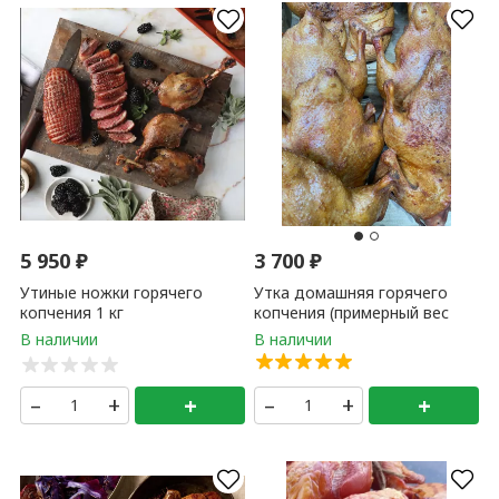
5 950
₽
3 700
₽
Утиные ножки горячего
Утка домашняя горячего
копчения 1 кг
копчения (примерный вес
1,4-2,5 кг) 1 кг
–
+
+
–
+
+