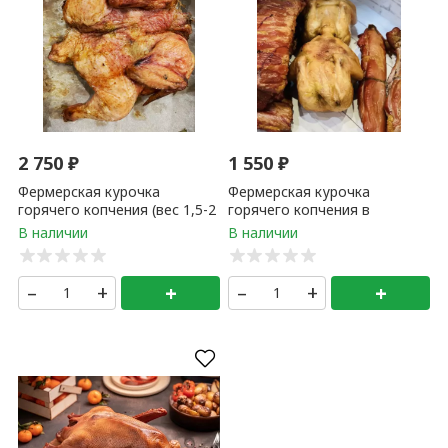
2 750
₽
1 550
₽
Фермерская курочка
Фермерская курочка
горячего копчения (вес 1,5-2
горячего копчения в
кг) 1 кг
медовом маринаде (вес 1,5-
2 кг) 1 кг
–
+
+
–
+
+