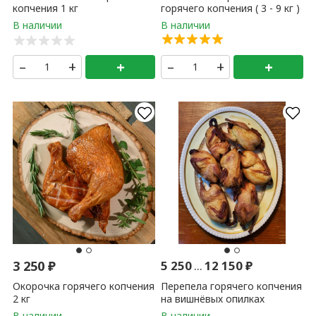
копчения 1 кг
горячего копчения ( 3 - 9 кг )
1 кг
–
+
+
–
+
+
3 250
₽
5 250
...
12 150
₽
Окорочка горячего копчения
Перепела горячего копчения
2 кг
на вишнёвых опилках