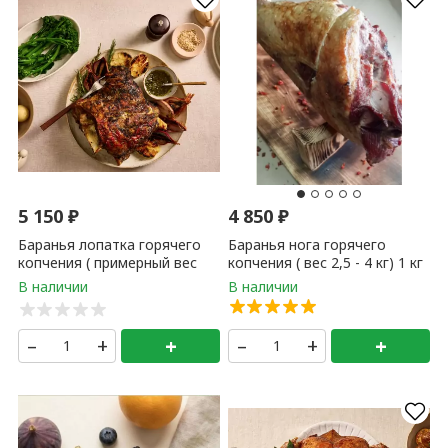
5 150
₽
4 850
₽
Баранья лопатка горячего
Баранья нога горячего
копчения ( примерный вес
копчения ( вес 2,5 - 4 кг) 1 кг
готовой лопатки 1,5 - 3 кг ) 1
кг
–
+
+
–
+
+