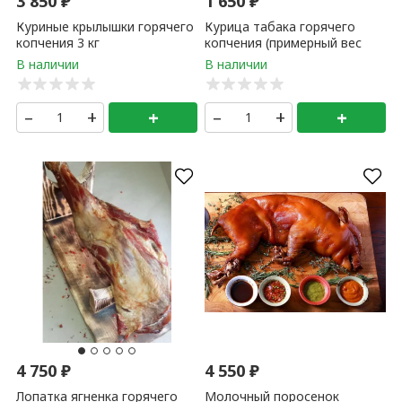
3 850
₽
1 650
₽
Куриные крылышки горячего
Курица табака горячего
копчения 3 кг
копчения (примерный вес
тушки 1,5-2 кг) 1 кг
–
+
+
–
+
+
4 750
₽
4 550
₽
Лопатка ягненка горячего
Молочный поросенок