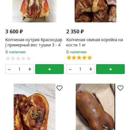
3 600
₽
2 350
₽
Копченая нутрия Краснодар
Копченая свиная корейка на
( примерный вес тушки 3 - 4
кости 1 кг
кг ) 1 кг
–
+
+
–
+
+