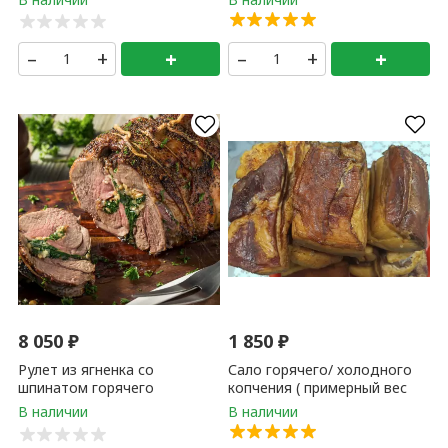
–
+
+
–
+
+
8 050
₽
1 850
₽
Рулет из ягненка со
Сало горячего/ холодного
шпинатом горячего
копчения ( примерный вес
копчения 1 кг
продукта 1-2 кг ) 1 кг