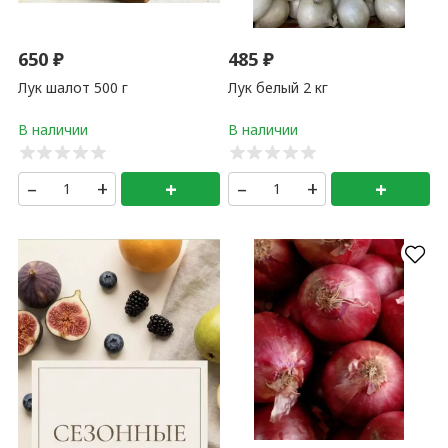
650
₽
485
₽
Лук шалот 500 г
Лук белый 2 кг
–
+
+
–
+
+