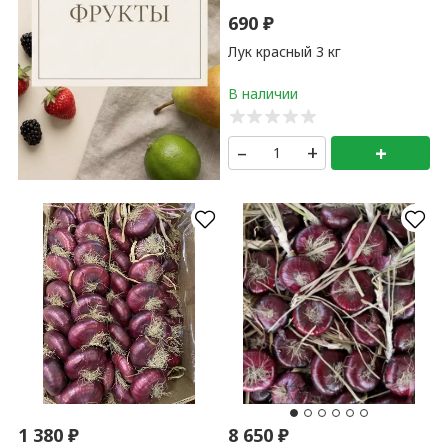
690
₽
Лук красный 3 кг
–
+
+
1 380
₽
8 650
₽