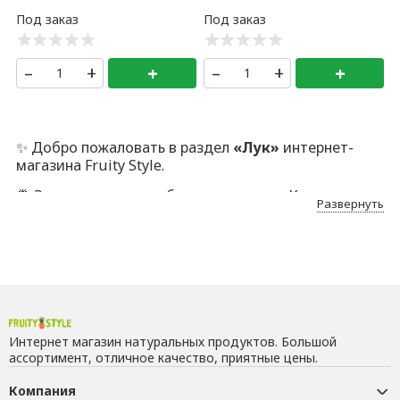
–
+
+
–
+
+
✨ Добро пожаловать в раздел
«Лук»
интернет-
магазина Fruity Style.
🍍 Здесь — только отборные позиции. Каждую мы
Развернуть
лично проверяем, отбираем и аккуратно
упаковываем. Да, это дольше. Но иначе никак: наша
аудитория ценит безупречный сервис, качество
ПРЕМИУМ и индивидуальный подход.
🔍 Каждый товар проходит ручной контроль. Вы
получаете только лучшее. Если вдруг что-то
пойдёт не так —
заменим без лишних слов, по
Интернет магазин натуральных продуктов. Большой
первому требованию
. Честно и быстро.
ассортимент, отличное качество, приятные цены.
⭐️ Нам доверяют: рейтинг в Яндекс.Отзывах —
Компания
стабильные
5 звёзд
. И это не просто цифры, а