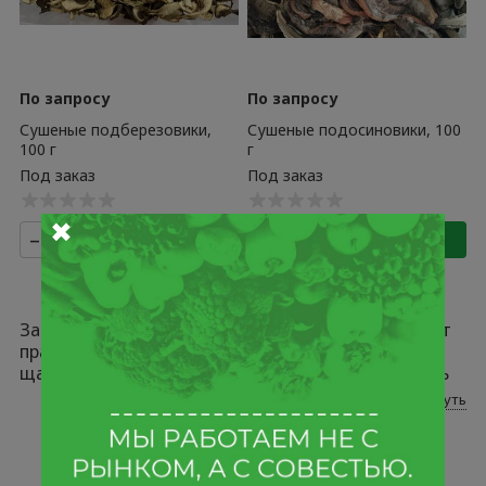
По запросу
По запросу
Сушеные подберезовики,
Сушеные подосиновики, 100
100 г
г
✖
–
+
+
–
+
+
Запах леса в закрытой банке — именно так пахнут
правильно высушенные белые грибы. Если сушка
щадящая, при температуре не выше 50 °C, мякоть
сохраняет умами и ароматические масла. Мы
Развернуть
привозим сушеные грибы из Алтая и северо-запада
России: целиковые, резаные, в рассыпь. Купить
сушеные грибы в Москве можно от 100 грамм — не
нужно тащить килограмм, если нужна одна порция