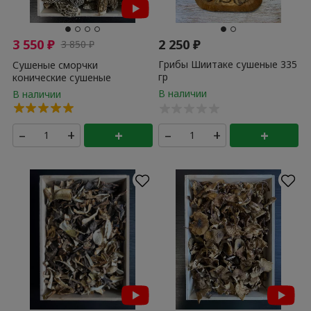
3 550
₽
2 250
₽
3 850
₽
Грибы Шиитаке сушеные 335
Сушеные сморчки
гр
конические сушеные
Алтайские ПРЕМИУМ 100 гр
–
+
+
–
+
+