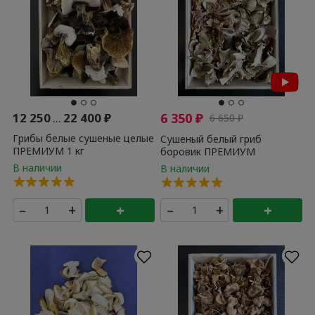
12 250
...
22 400
₽
6 350
₽
6 650
₽
Грибы белые сушеные целые
Сушеный белый гриб
ПРЕМИУМ 1 кг
боровик ПРЕМИУМ
КАЧЕСТВО 300 гр
–
+
+
–
+
+