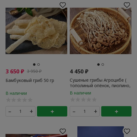
3 650
₽
4 450
₽
3 950
₽
Сушеные грибы Агроцибе (
Бамбуковый гриб 50 гр
тополиный опёнок, пиопино,
гриб чайного дерева ) 500 гр
–
+
+
–
+
+