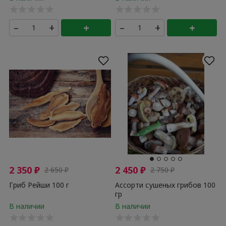
–
+
+
–
+
+
2 350
₽
2 450
₽
2 650
₽
2 750
₽
Гриб Рейши 100 г
Ассорти сушеных грибов 100
гр