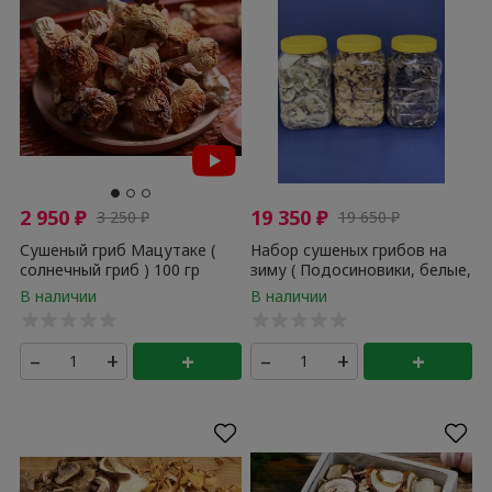
2 950
₽
19 350
₽
3 250
₽
19 650
₽
Сушеный гриб Мацутаке (
Набор сушеных грибов на
солнечный гриб ) 100 гр
зиму ( Подосиновики, белые,
лисички ) ПРЕМИУМ
–
+
+
–
+
+