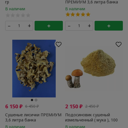
гр
ПРЕМИУМ 3,6 литра банка
–
+
+
–
+
+
6 150
₽
2 150
₽
6 450
₽
2 450
₽
Сушеные лисички ПРЕМИУМ
Подосиновик сушеный
3,6 литра банка
измельченный ( мука ), 100
гр