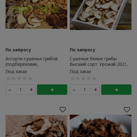
По запросу
По запросу
Ассорти сушеных грибов
Сушеные белые грибы
(подберёзовик,
Высший сорт. Урожай 2021,
подосиновик, лисички) 80 г
500 г
–
+
+
–
+
+