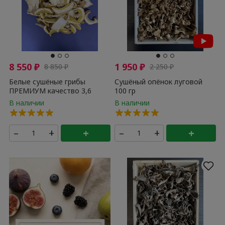
8 550
₽
1 950
₽
8 850
₽
2 250
₽
Белые сушёные грибы
Сушёный опёнок луговой
ПРЕМИУМ качество 3,6
100 гр
литра
–
+
+
–
+
+