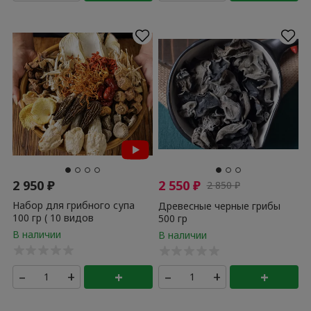
2 950
₽
2 550
₽
2 850
₽
Набор для грибного супа
Древесные черные грибы
100 гр ( 10 видов
500 гр
деликатесных грибов ) 1
набор
–
+
+
–
+
+