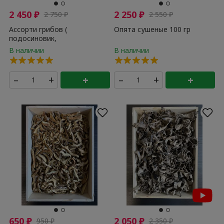
2 450
₽
2 250
₽
2 750
₽
2 550
₽
Ассорти грибов (
Опята сушеные 100 гр
подосиновик,
подберезовик, белый гриб
боровик ) ПРЕМИУМ 100 гр
–
+
+
–
+
+
650
₽
2 050
₽
950
₽
2 350
₽