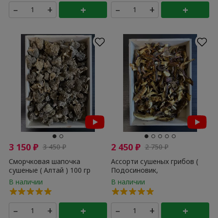
–
+
+
–
+
+
3 150
₽
2 450
₽
3 450
₽
2 750
₽
Сморчковая шапочка
Ассорти сушеных грибов (
сушеные ( Алтай ) 100 гр
Подосиновик,
Белопольский, Дубовик,
Белый ) 100 гр
–
+
+
–
+
+