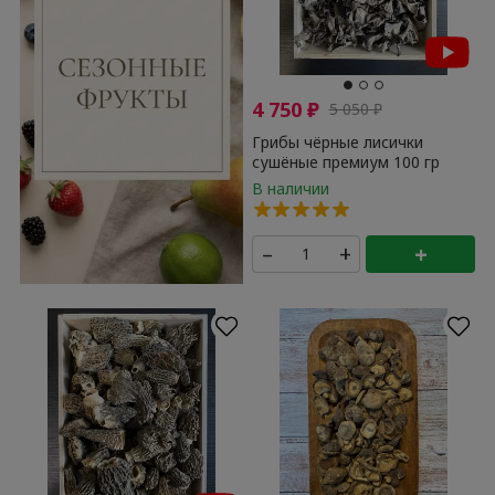
4 750
₽
5 050
₽
Грибы чёрные лисички
сушёные премиум 100 гр
–
+
+