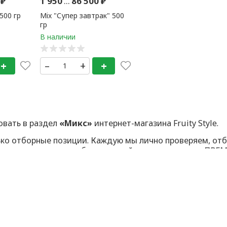
0
₽
1 950
...
86 500
₽
500 гр
Mix "Супер завтрак" 500
гр
+
–
+
+
овать в раздел
«Микс»
интернет-магазина Fruity Style.
ько отборные позиции. Каждую мы лично проверяем, отб
аша аудитория ценит безупречный сервис, качество ПР
р проходит ручной контроль. Вы получаете только лучше
по первому требованию
. Честно и быстро.
т: рейтинг в Яндекс.Отзывах — стабильные
5 звёзд
. И э
казом будет закреплён персональный менеджер. Вы всег