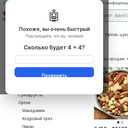
О компании
Оплата и доставка
Блог
Политика конфиденц
🤖
Каталог
Похоже, вы очень быстрый
Главная
→
Продукты питания с доставкой
▼
→
Орехи, цук
Подтвердите, что вы человек
Микс
Сколько будет 4 + 4?
3 товаров
Продукты питания
Хиты продаж
Из Крыма
Орехи, сухофрукты, цукаты
Проверить
Наборы сухофруктов и
орехов
Сухофрукты
Орехи
Макадамия
Кедровый орех
Пикан