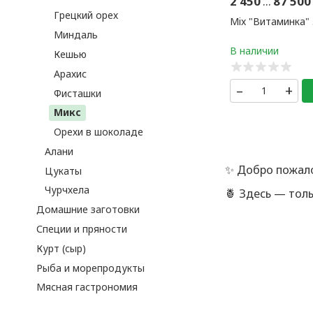
2 450
...
87 50
Грецкий орех
Mix "Витаминка" 
Миндаль
Кешью
Арахис
–
+
Фисташки
Микс
Орехи в шоколаде
Алани
✨ Добро пожал
Цукаты
Чурчхела
🍍 Здесь — тол
иначе никак: н
Домашние заготовки
Специи и пряности
🔍 Каждый това
лишних слов, 
Курт (сыр)
Рыба и морепродукты
⭐️ Нам доверяю
клиентов.
Мясная гастрономия
💬 За вашим за