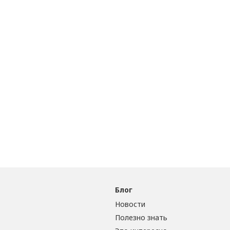
но.
икс
в Fruity Style. Это не просто покупка, а премиальны
Блог
Новости
Полезно знать