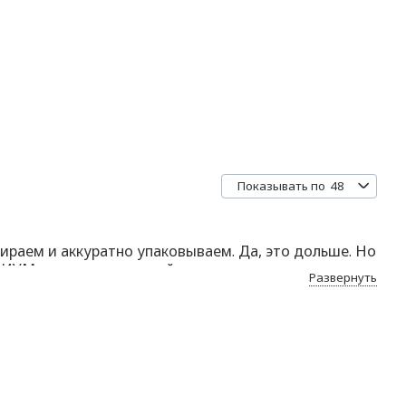
48
Показывать по
ираем и аккуратно упаковываем. Да, это дольше. Но
ЕМИУМ и индивидуальный подход.
Развернуть
е. Если вдруг что-то пойдёт не так —
заменим без
то не просто цифры, а реальные истории благодарных
да можете написать ему в Telegram или Max — ответ