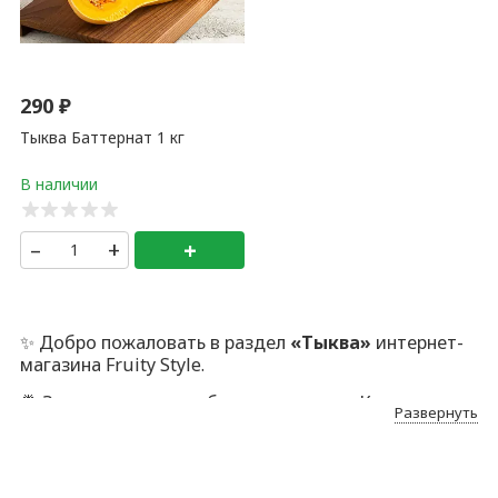
290
₽
Тыква Баттернат 1 кг
–
+
+
✨ Добро пожаловать в раздел
«Тыква»
интернет-
магазина Fruity Style.
🍍 Здесь — только отборные позиции. Каждую мы
Развернуть
лично проверяем, отбираем и аккуратно
упаковываем. Да, это дольше. Но иначе никак: наша
аудитория ценит безупречный сервис, качество
ПРЕМИУМ и индивидуальный подход.