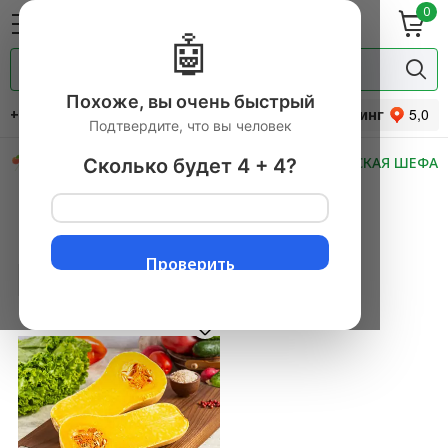
0
ие
Мясная
ки
гастрономия
🤖
Специи и
одукты
прянности
Похоже, вы очень быстрый
+7 (495) 744-34-31
Рейтинг
Подтвердите, что вы человек
СКИДКИ
НОВИНКИ
МАСТЕРСКАЯ ШЕФА
Сколько будет 4 + 4?
Главная
→
Овощи свежие
▼
→
Тыква
▼
Тыква
1 товаров
Проверить
Хиты продаж