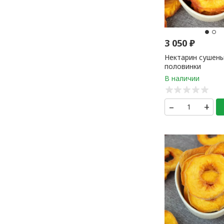
3 050
₽
Нектарин сушен
половинки
–
+