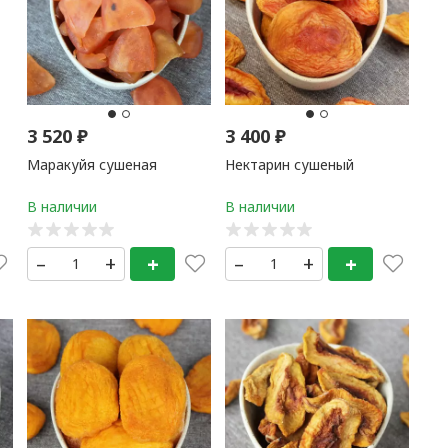
3 520
₽
3 400
₽
Маракуйя сушеная
Нектарин сушеный
–
+
+
–
+
+