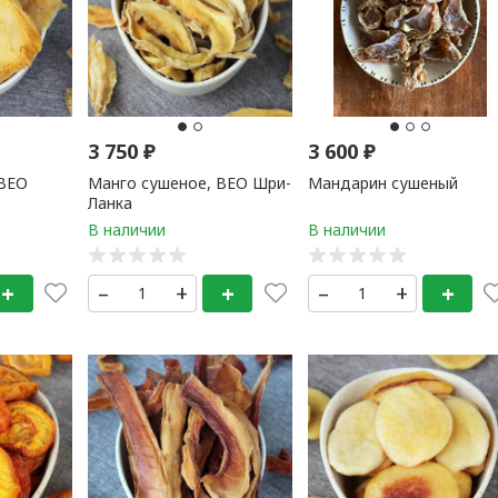
3 750
₽
3 600
₽
 ВЕО
Манго сушеное, ВЕО Шри-
Мандарин сушеный
Ланка
+
–
+
+
–
+
+