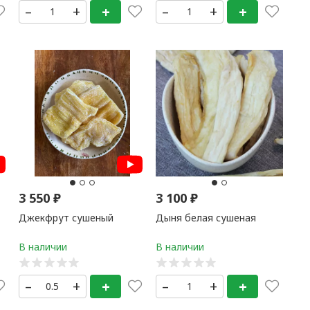
–
+
+
–
+
+
3 550
₽
3 100
₽
Джекфрут сушеный
Дыня белая сушеная
–
+
+
–
+
+