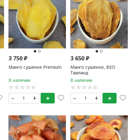
3 750
₽
3 650
₽
Манго сушеное Premium
Манго сушеное, ВЕО
Таиланд
–
+
+
–
+
+