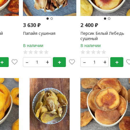
3 630
₽
2 400
₽
ый
Папайя сушеная
Персик Белый Лебедь
сушеный
+
–
+
+
–
+
+