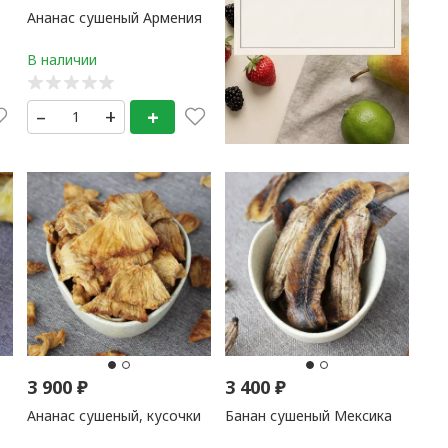
Ананас сушеный Армения
–
+
+
3 900
₽
3 400
₽
Ананас сушеный, кусочки
Банан сушеный Мексика