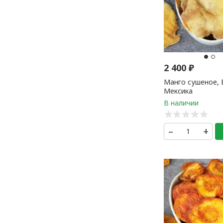
2 400
₽
Манго сушеное,
Мексика
–
+