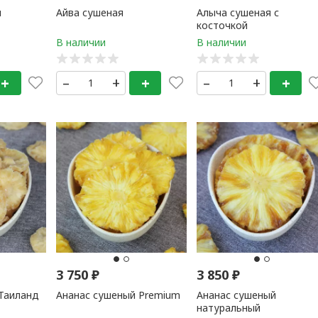
й
Айва сушеная
Алыча сушеная с
косточкой
+
–
+
+
–
+
+
3 750
₽
3 850
₽
Таиланд
Ананас сушеный Premium
Ананас сушеный
натуральный