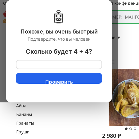
О компании
Оплата и доставка
Блог
Политика конфиденц
🤖
Каталог
Похоже, вы очень быстрый
Главная
→
Фрукты свежие
▼
→
Фрукты сушеные
▼
Подтвердите, что вы человек
Фрукты сушеные
Сколько будет 4 + 4?
Фрукты сезонные
Фруктовые чипсы
Косточковые
Проверить
Мушмула
Инжир
Айва
Бананы
Гранаты
Груши
2 980
₽