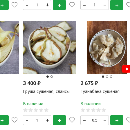
+
–
+
+
–
+
+
3 400
₽
2 675
₽
Груша сушеная, слайсы
Гуанабана сушеная
+
–
+
+
–
+
+