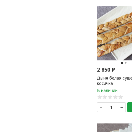
2 850
₽
Дыня белая суш
косичка
–
+