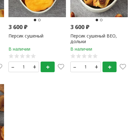
3 600
₽
3 600
₽
Персик сушеный
Персик сушеный ВЕО,
дольки
–
+
+
–
+
+