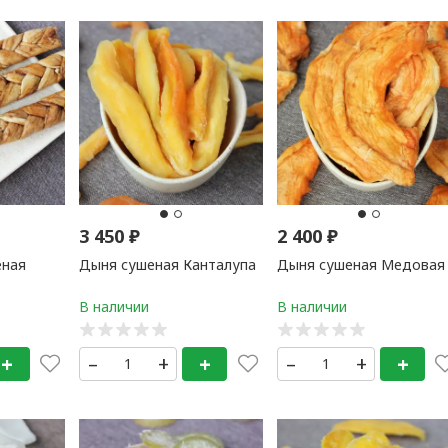
3 450
₽
2 400
₽
ёная
Дыня сушеная Канталупа
Дыня сушеная Медовая
+
–
+
+
–
+
+