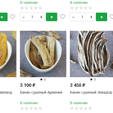
+
–
+
+
–
+
+
3 100
₽
3 450
₽
Таиланд
Банан сушеный Армения
Банан сушеный Эквадор