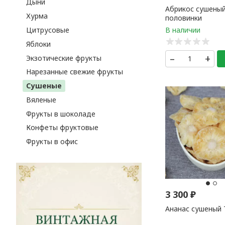
Дыни
Абрикос сушены
Хурма
половинки
Цитрусовые
Яблоки
–
+
Экзотические фрукты
Нарезанные свежие фрукты
Сушеные
Вяленые
Фрукты в шоколаде
Конфеты фруктовые
Фрукты в офис
3 300
₽
Ананас сушеный 