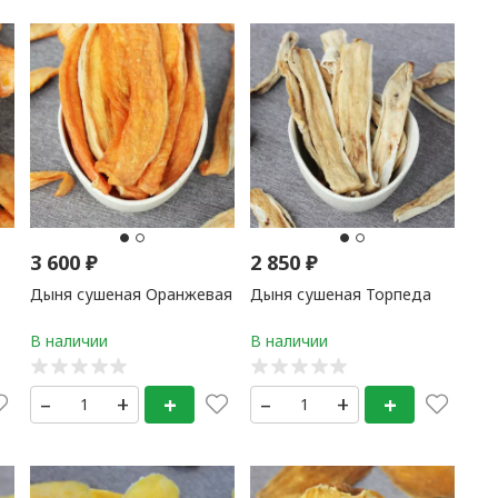
3 600
₽
2 850
₽
Дыня сушеная Оранжевая
Дыня сушеная Торпеда
–
+
+
–
+
+