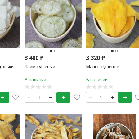
3 400
₽
3 320
₽
дольки
Лайм сушеный
Манго сушеное
+
–
+
+
–
+
+