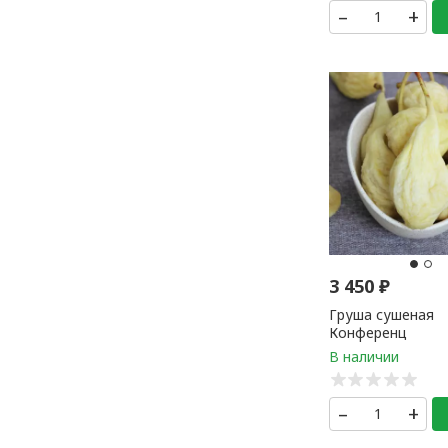
–
+
3 450
₽
Груша сушеная
Конференц
–
+