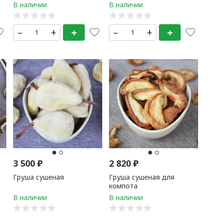
–
+
+
–
+
+
3 500
₽
2 820
₽
Груша сушеная
Груша сушеная для
компота