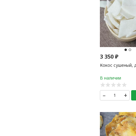
3 350
₽
Кокос сушеный, 
–
+