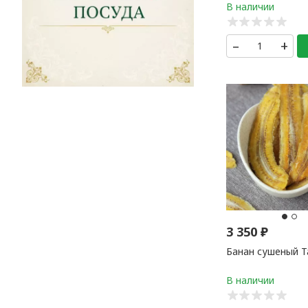
–
+
3 350
₽
Банан сушеный 