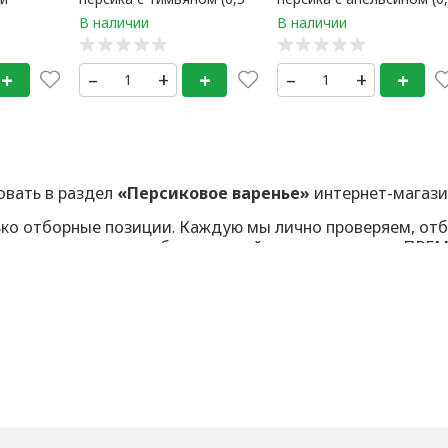
тр) 1
кг) 1 банка
литр) 1 банка
+
–
+
+
–
+
+
овать в раздел
«Персиковое варенье»
интернет-магазина
ько отборные позиции. Каждую мы лично проверяем, отб
аша аудитория ценит безупречный сервис, качество ПР
р проходит ручной контроль. Вы получаете только лучше
по первому требованию
. Честно и быстро.
т: рейтинг в Яндекс.Отзывах — стабильные
5 звёзд
. И э
казом будет закреплён персональный менеджер. Вы всег
но.
ерсиковое варенье
в Fruity Style. Это не просто покуп