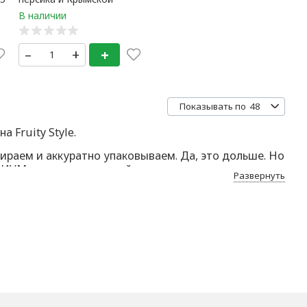
лаванды (0,5 литр) 1
банка
–
+
+
48
Показывать по
 Fruity Style.
ираем и аккуратно упаковываем. Да, это дольше. Но
ЕМИУМ и индивидуальный подход.
Развернуть
е. Если вдруг что-то пойдёт не так —
заменим без
то не просто цифры, а реальные истории благодарных
да можете написать ему в Telegram или Max — ответ
ка, а премиальный опыт с заботой о каждом