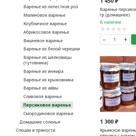
1 450
₽
Варенье из лепестков роз
Варенье персико
гр (домашнее)
Малиновое варенье
Клубничное варенье
Абрикосовое варенье
–
+
Вишневое варенье
Варенье из белой черешни
Варенье из шелковицы
(тутовника)
Варенье из инжира
Варенье из крыжовника
Варенье из айвы
Сливовое варенье
Персиковое варенье
Смородиновое варенье
1 300
₽
Домашние соленья
Крымское варень
Специи и пряности
персика с ромом