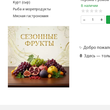
Курт (сыр)
тимьяном (0,5 ли
банка
Рыба и морепродукты
Мясная гастрономия
–
+
✨ Добро пожал
🍍 Здесь — тол
иначе никак: н
🔍 Каждый това
лишних слов, 
⭐️ Нам доверяю
клиентов.
💬 За вашим за
придёт мгновен
🎁 Выбирайте
П