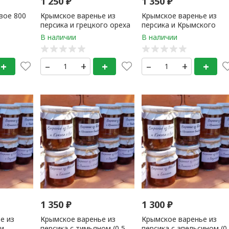
1 250
₽
1 350
₽
вое 800
Крымское варенье из
Крымское варенье из
персика и грецкого ореха
персика и Крымского
(0,5 литр) 1 банка
миндаля (0,5 литр) 1
банка
+
–
+
+
–
+
+
1 350
₽
1 300
₽
е из
Крымское варенье из
Крымское варенье из
 и
персика с тимьяном (0,5
персика с апельсином (0