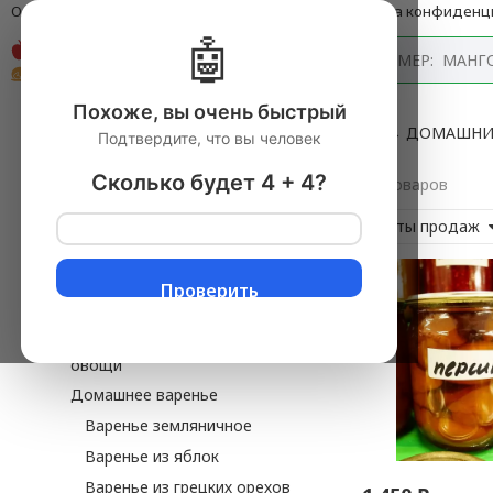
О компании
Оплата и доставка
Блог
Политика конфиденц
🤖
Каталог
Похоже, вы очень быстрый
Главная
→
Продукты питания с доставкой
▼
→
ДОМАШНИ
Подтвердите, что вы человек
Персиковое варенье
Сколько будет 4 + 4?
8 товаров
Продукты питания
Хиты продаж
Из Крыма
Орехи, сухофрукты, цукаты
Проверить
Домашние заготовки
Ферментированные фрукты и
овощи
Домашнее варенье
Варенье земляничное
Варенье из яблок
Варенье из грецких орехов