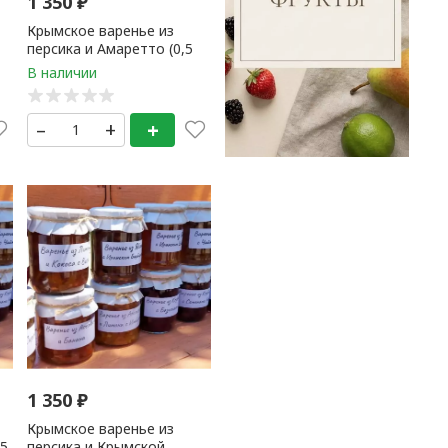
1 350
₽
Крымское варенье из
персика и Амаретто (0,5
литр) 1 банка
–
+
+
1 350
₽
Крымское варенье из
,5
персика и Крымской