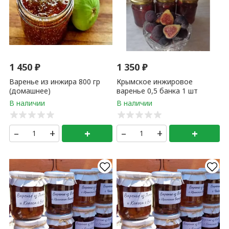
1 450
₽
1 350
₽
Варенье из инжира 800 гр
Крымское инжировое
(домашнее)
варенье 0,5 банка 1 шт
–
+
+
–
+
+