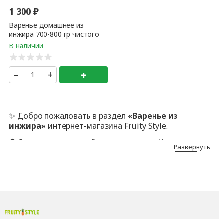
1 300
₽
Варенье домашнее из
инжира 700-800 гр чистого
веса (домашнее) Дагестан
–
+
+
✨ Добро пожаловать в раздел
«Варенье из
инжира»
интернет-магазина Fruity Style.
🍍 Здесь — только отборные позиции. Каждую мы
Развернуть
лично проверяем, отбираем и аккуратно
упаковываем. Да, это дольше. Но иначе никак: наша
аудитория ценит безупречный сервис, качество
ПРЕМИУМ и индивидуальный подход.
🔍 Каждый товар проходит ручной контроль. Вы
получаете только лучшее. Если вдруг что-то
пойдёт не так —
заменим без лишних слов, по