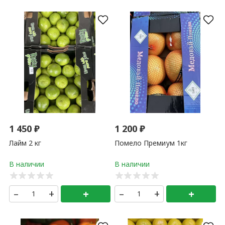
1 450
₽
1 200
₽
Лайм 2 кг
Помело Премиум 1кг
–
+
+
–
+
+