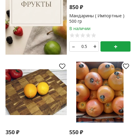
850
₽
Мандарины ( Импортные )
500 гр
–
+
+
350
₽
550
₽