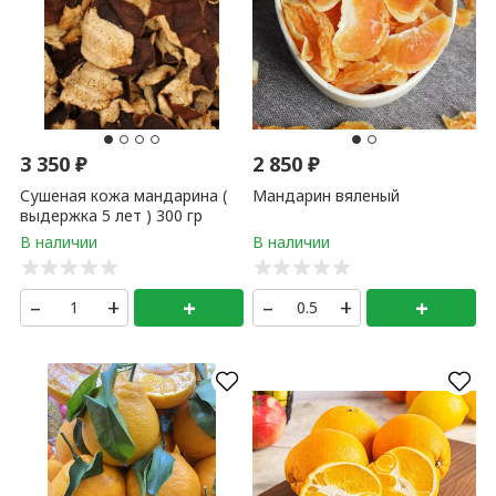
3 350
₽
2 850
₽
Сушеная кожа мандарина (
Мандарин вяленый
выдержка 5 лет ) 300 гр
–
+
+
–
+
+