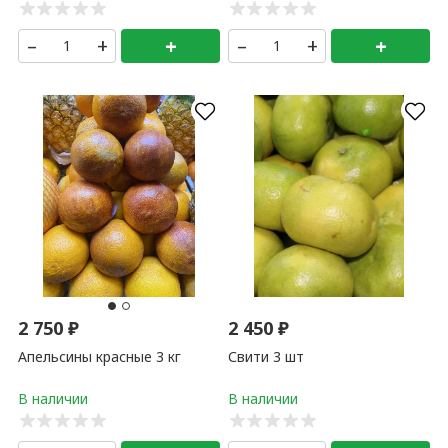
–
+
+
–
+
+
2 750
₽
2 450
₽
Апельсины красные 3 кг
Свити 3 шт