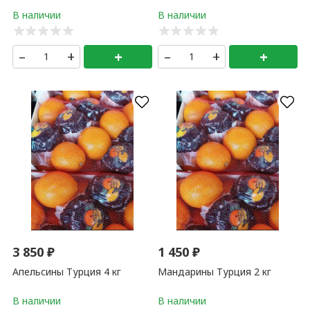
–
+
+
–
+
+
3 850
₽
1 450
₽
Апельсины Турция 4 кг
Мандарины Турция 2 кг