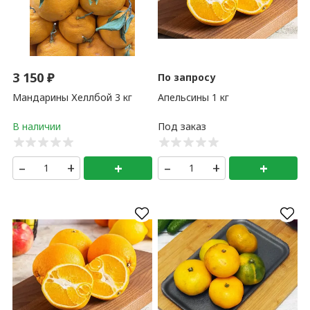
3 150
₽
По запросу
Мандарины Хеллбой 3 кг
Апельсины 1 кг
–
+
+
–
+
+