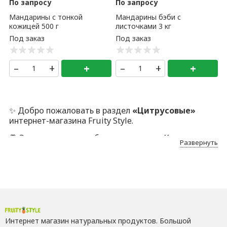
По запросу
По запросу
Мандарины с тонкой
Мандарины бэби с
кожицей 500 г
листочками 3 кг
–
+
+
–
+
+
✨ Добро пожаловать в раздел
«Цитрусовые»
интернет-магазина Fruity Style.
🍍 Здесь — только отборные позиции. Каждую мы
Развернуть
лично проверяем, отбираем и аккуратно
упаковываем. Да, это дольше. Но иначе никак: наша
аудитория ценит безупречный сервис, качество
ПРЕМИУМ и индивидуальный подход.
🔍 Каждый товар проходит ручной контроль. Вы
получаете только лучшее. Если вдруг что-то
пойдёт не так —
заменим без лишних слов, по
Интернет магазин натуральных продуктов. Большой
первому требованию
. Честно и быстро.