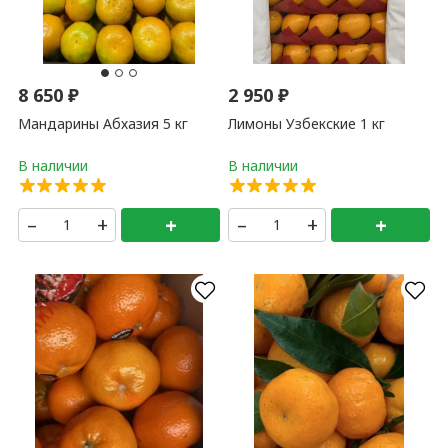
8 650
₽
2 950
₽
Мандарины Абхазия 5 кг
Лимоны Узбекские 1 кг
–
+
+
–
+
+