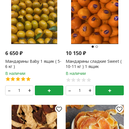
6 650
₽
10 150
₽
Мандарины Baby 1 ящик ( 5-
Мандарины сладкие Sweet (
6 кг )
10-11 кг ) 1 ящик
–
+
+
–
+
+