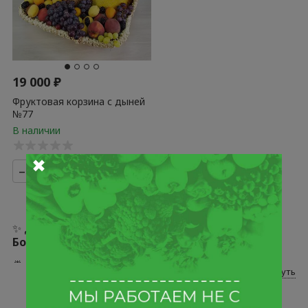
19 000
₽
Фруктовая корзина с дыней
№77
✖
–
+
+
✨ Добро пожаловать в раздел
«Начальнику /
Боссу»
интернет-магазина Fruity Style.
🍍 Здесь — только отборные позиции. Каждую мы
Развернуть
лично проверяем, отбираем и аккуратно
упаковываем. Да, это дольше. Но иначе никак: наша
аудитория ценит безупречный сервис, качество