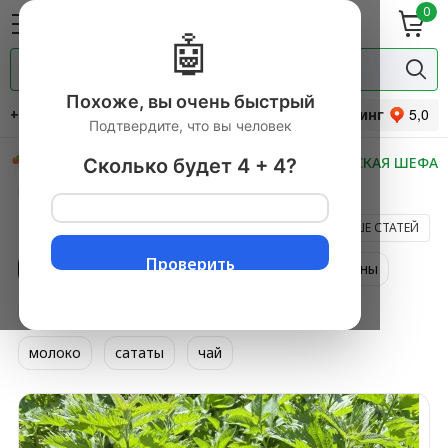
0
ие
Мясная
ки
гастрономия
🤖
Специи и
одукты
прянности
Похоже, вы очень быстрый
+7 (495) 744-34-31
Рейтинг
Подтвердите, что вы человек
СКИДКИ
НОВИНКИ
МАСТЕРСКАЯ ШЕФА
Сколько будет 4 + 4?
Главная
ЖУРНАЛ О ЕДЕ
ЕЩЕ БОЛЬШЕ СТАТЕЙ
Проверить
все темы
авокадо
бранина
витамины
закуска
лакомство
манго
мёд
молоко
сататы
чай