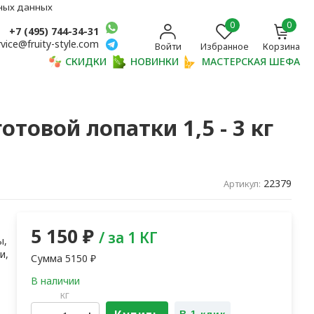
ьных данных
0
0
+7 (495) 744-34-31
rvice@fruity-style.com
Войти
Избранное
Корзина
СКИДКИ
НОВИНКИ
МАСТЕРСКАЯ ШЕФА
товой лопатки 1,5 - 3 кг
22379
Артикул:
5 150
₽
/ за 1 КГ
ы,
и,
Сумма
5150
₽
кг