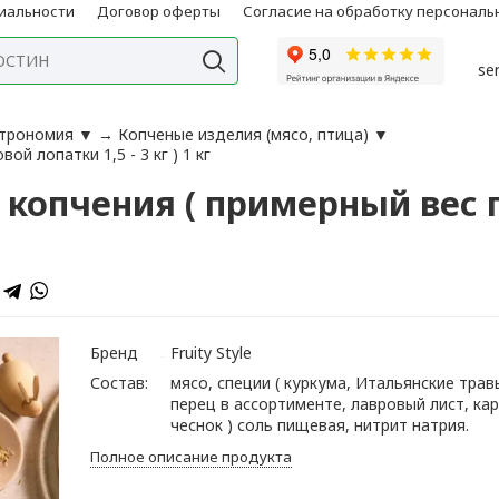
иальности
Договор оферты
Согласие на обработку персонал
se
строномия
▼
→
Копченые изделия (мясо, птица)
▼
й лопатки 1,5 - 3 кг ) 1 кг
копчения ( примерный вес го
Бренд
Fruity Style
Состав:
мясо, специи ( куркума, Итальянские трав
перец в ассортименте, лавровый лист, кар
чеснок ) соль пищевая, нитрит натрия.
Полное описание продукта