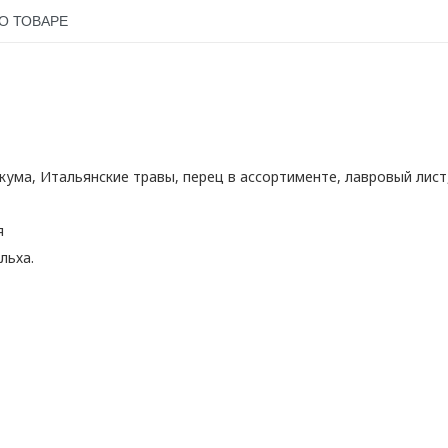
О ТОВАРЕ
ркума, Итальянские травы, перец в ассортименте, лавровый лист,
я
льха.