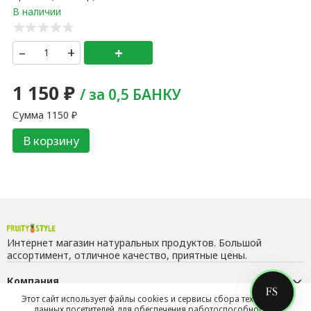
ишневое с косточкой 500 мл
+
+