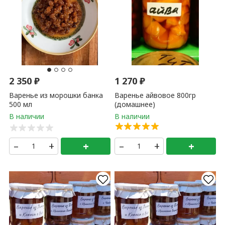
варенье из зизифуса с корицей и кардамоном (0,5 литр) 1
+
+