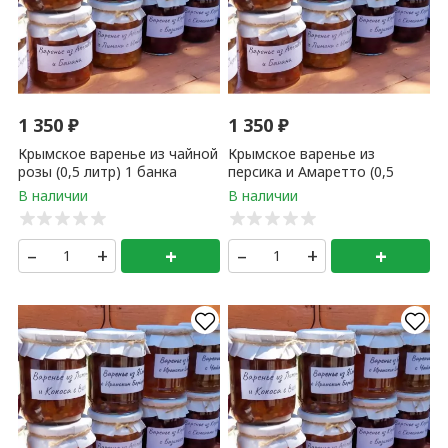
йвовое 800гр (домашнее)