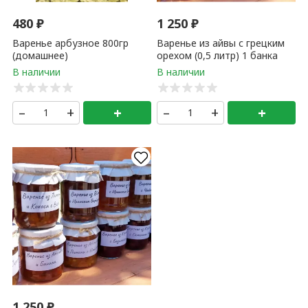
480
₽
1 250
₽
Варенье арбузное 800гр
Варенье из айвы с грецким
(домашнее)
орехом (0,5 литр) 1 банка
–
+
+
–
+
+
1 250
₽