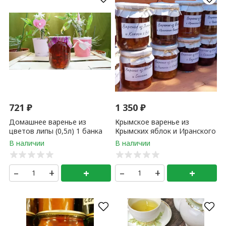
721
₽
1 350
₽
Домашнее варенье из
Крымское варенье из
цветов липы (0,5л) 1 банка
Крымских яблок и Иранского
шафрана (0,5 литр) 1 банка
–
+
+
–
+
+