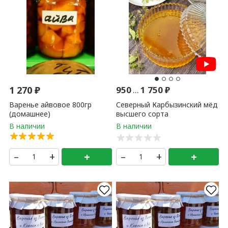
1 270
₽
950
...
1 750
₽
Варенье айвовое 800гр
Северный Карбызинский мёд
(домашнее)
высшего сорта
РАЗНОТРАВЬЕ (напрямую с
Тайги) 250 мл
–
+
+
–
+
+