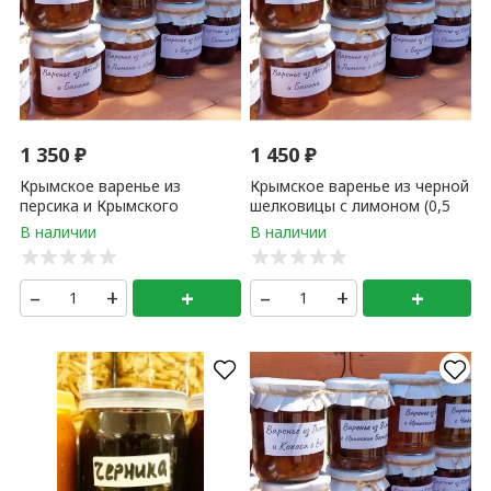
1 350
₽
1 450
₽
Крымское варенье из
Крымское варенье из черной
персика и Крымского
шелковицы с лимоном (0,5
миндаля (0,5 литр) 1 банка
литр) 1 банка
–
+
+
–
+
+