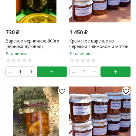
730
₽
1 450
₽
Варенье черничное 800гр
Крымское варенье из
(черника луговая)
черешни с лимоном и мятой
(0,5 литр) 1 банка
–
+
+
–
+
+