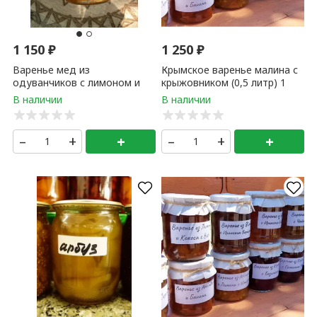
1 150
₽
1 250
₽
Варенье мед из
Крымское варенье малина с
одуванчиков с лимоном и
крыжовником (0,5 литр) 1
апельсином 300 мл
банка
–
+
+
–
+
+