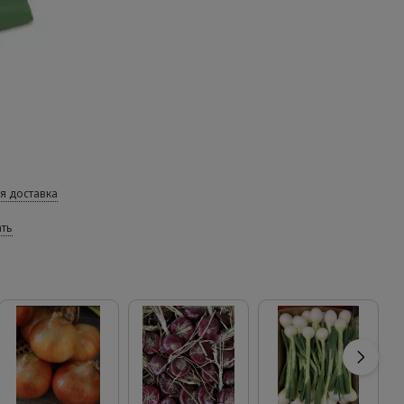
я доставка
ать