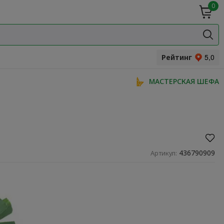
0
ие
Мясная
ки
гастрономия
Специи и
одукты
прянности
Рейтинг
МАСТЕРСКАЯ ШЕФА
436790909
Артикул: