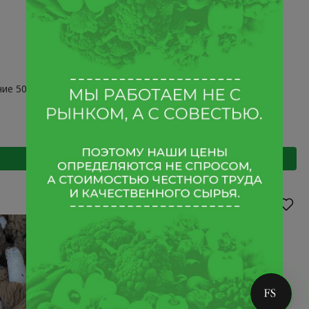
ие 500гр
+