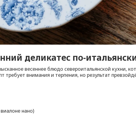
енний деликатес по-итальянск
 изысканное весеннее блюдо североитальянской кухни, к
 требует внимания и терпения, но результат превзойдё
 виалоне нано)