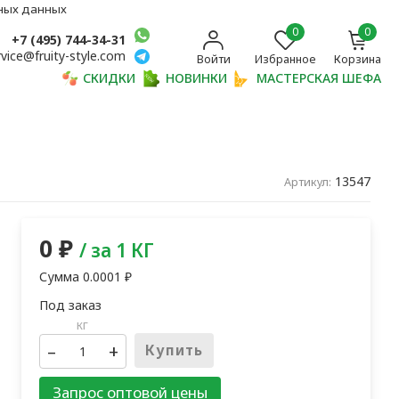
ьных данных
0
0
+7 (495) 744-34-31
rvice@fruity-style.com
Войти
Избранное
Корзина
СКИДКИ
НОВИНКИ
МАСТЕРСКАЯ ШЕФА
13547
Артикул:
0
₽
/ за 1 КГ
Сумма
0.0001
₽
кг
–
+
Купить
Запрос оптовой цены