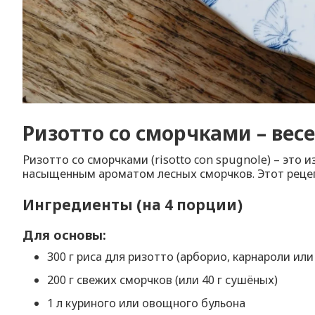
Ризотто со сморчками – вес
Ризотто со сморчками (risotto con spugnole) – это
насыщенным ароматом лесных сморчков. Этот рецепт
Ингредиенты (на 4 порции)
Для основы:
300 г риса для ризотто (арборио, карнароли или
200 г свежих сморчков (или 40 г сушёных)
1 л куриного или овощного бульона