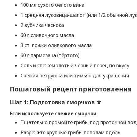
100 мл сухого белого вина
1 средняя луковица-шалот (или 1/2 обычной лу
2 зубчика чеснока
60 г сливочного масла
3 ст. ложки оливкового масла
60 г пармезана (тёртого)
Соль и свежемолотый чёрный перец по вкусу
Свежая петрушка или тимьян для украшения
Пошаговый рецепт приготовления
Шаг 1: Подготовка сморчков 🍄
Если используете свежие сморчки:
Тщательно промойте грибы под проточной водой
Разрежьте крупные грибы пополам вдоль