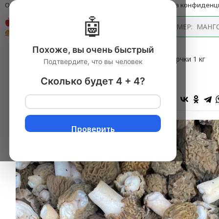
О компании
Оплата и доставка
Блог
Политика конфиденц
🤖
Каталог
Похоже, вы очень быстрый
Главная
→
ГРИБЫ В АССОРТИМЕНТЕ
▼
→
Сморчки 1 кг
Подтвердите, что вы человек
Сморчки 1 кг
Сколько будет 4 + 4?
18 отзывов
В избранное
Проверить