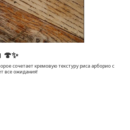
и 🍄✨
оторое сочетает кремовую текстуру риса арборио с
т все ожидания!