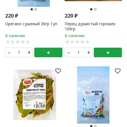
220
₽
220
₽
Орегано сушеный 30гр 1уп
Перец душистый горошек
100гр
–
+
+
–
+
+