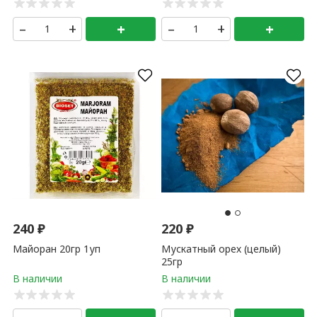
–
+
+
–
+
+
240
₽
220
₽
Майоран 20гр 1уп
Мускатный орех (целый)
25гр