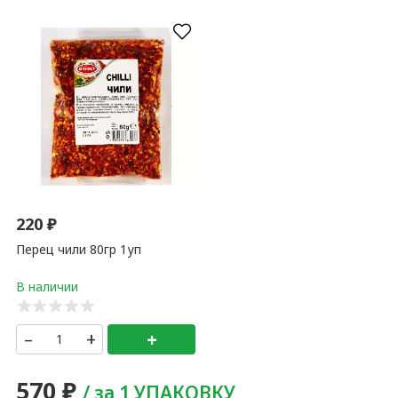
220
₽
Перец чили 80гр 1уп
–
+
+
570
₽
/ за 1 УПАКОВКУ