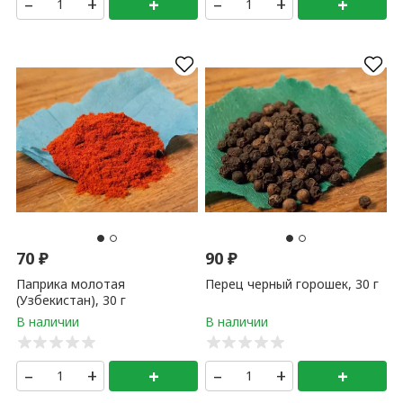
–
+
+
–
+
+
70
₽
90
₽
Паприка молотая
Перец черный горошек, 30 г
(Узбекистан), 30 г
–
+
+
–
+
+