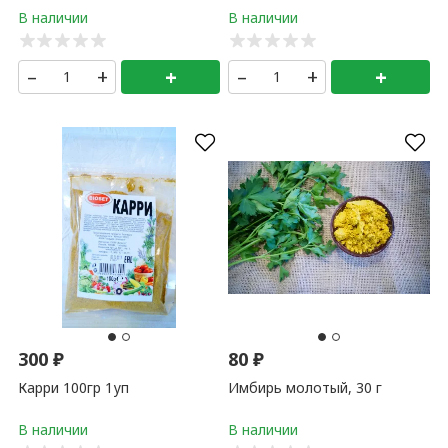
–
+
+
–
+
+
300
₽
80
₽
Карри 100гр 1уп
Имбирь молотый, 30 г