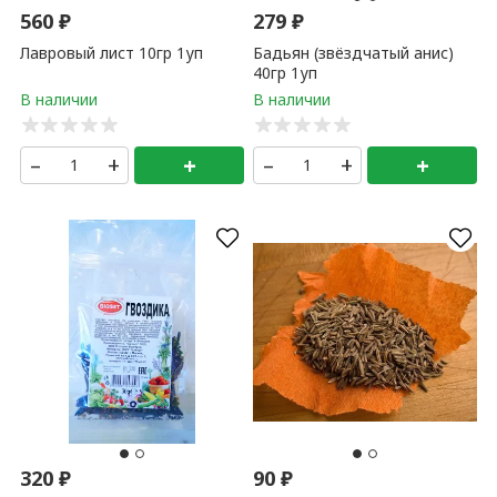
560
₽
279
₽
Лавровый лист 10гр 1уп
Бадьян (звёздчатый анис)
40гр 1уп
–
+
+
–
+
+
320
₽
90
₽