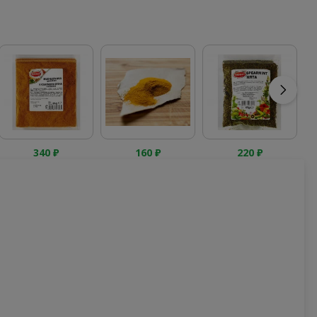
340
₽
160
₽
220
₽