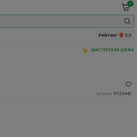
0
ие
Мясная
ки
гастрономия
Специи и
одукты
прянности
Рейтинг
МАСТЕРСКАЯ ШЕФА
РП33445
Артикул: