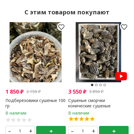
C этим товаром покупают
1 850
₽
3 550
₽
2 150
₽
3 850
₽
Подберёзовики сушёные 100
Сушеные сморчки
гр
конические сушеные
Алтайские ПРЕМИУМ 100 гр
–
+
+
–
+
+