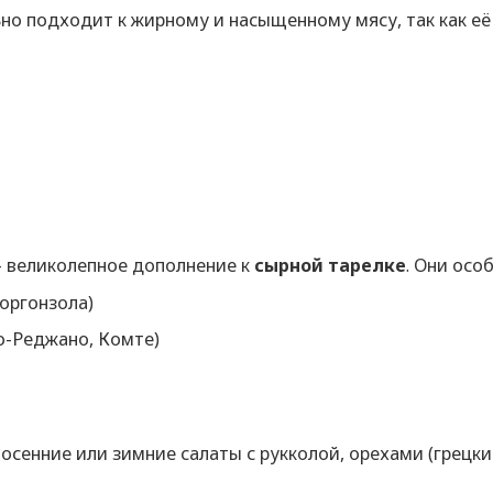
льно подходит к жирному и насыщенному мясу, так как е
— великолепное дополнение к
сырной тарелке
. Они осо
оргонзола)
-Реджано, Комте)
осенние или зимние салаты с рукколой, орехами (грецки