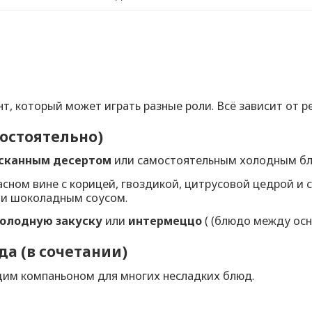
нт, который может играть разные роли. Всё зависит от р
мостоятельно)
сканным десертом
или самостоятельным холодным б
асном вине с корицей, гвоздикой, цитрусовой цедрой и
ли шоколадным соусом.
олодную закуску
или
интермеццо
( (блюдо между осн
да (в сочетании)
щим компаньоном для многих несладких блюд.