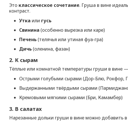
Это
классическое сочетание
. Груша в вине идеа
контраст.
Утка
или
гусь
Свинина
(особенно вырезка или каре)
Печень
(телячья или утиная фуа-гра)
Дичь
(оленина, фазан)
2. К сырам
Тёплые или комнатной температуры груши в вине 
Острыми голубыми сырами (Дор-Блю, Рокфор, Г
Выдержанными твёрдыми сырами (Пармиджано
Кремовыми мягкими сырами (Бри, Камамбер)
3. В салатах
Нарезанные дольки груши в вине можно добавить в 