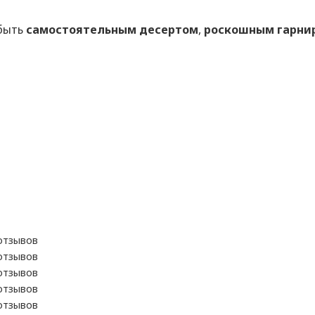
 быть
самостоятельным десертом
,
роскошным гарнир
отзывов
отзывов
отзывов
отзывов
отзывов