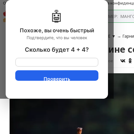
О компании
Оплата и доставка
Блог
Политика конфиденц
🤖
Каталог
Похоже, вы очень быстрый
Главная
→
ГОТОВЫЕ БЛЮДА В АССОРТИМЕНТЕ
▼
→
Гарн
Подтвердите, что вы человек
Груша половинки в вине с
Сколько будет 4 + 4?
Оставить отзыв
В избранное
Проверить