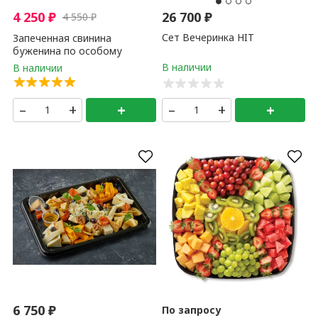
4 250
₽
26 700
₽
4 550
₽
Сет Вечеринка HIT
Запеченная свинина
буженина по особому
рецепту ( примерный вес
блюда 2 - 3,5 кг ) 1 кг
–
+
+
–
+
+
6 750
₽
По запросу