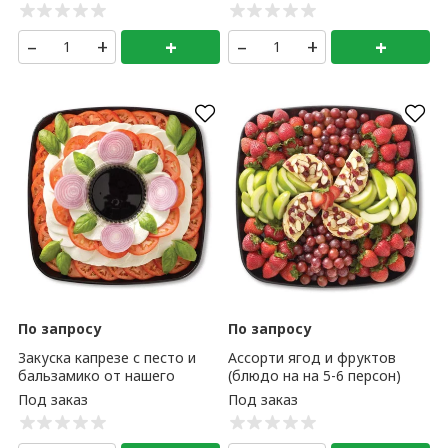
–
+
+
–
+
+
По запросу
По запросу
Закуска капрезе с песто и
Ассорти ягод и фруктов
бальзамико от нашего
(блюдо на на 5-6 персон)
бренд-шефа FS (блюдо на 5-
6 персон)