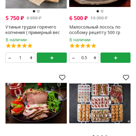
5 750
₽
6 500
₽
6 050
₽
13 300
₽
Утиные грудки горячего
Малосольный лосось по
копчения ( примерный вес
особому рецепту 500 гр
грудки 0,25 - 0,35 гр ) 1 кг
–
+
+
–
+
+