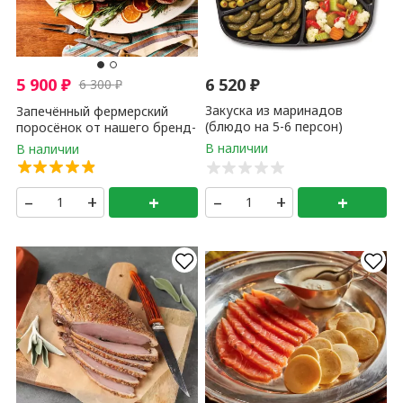
5 900
₽
6 520
₽
6 300
₽
Закуска из маринадов
Запечённый фермерский
(блюдо на 5-6 персон)
поросёнок от нашего бренд-
шефа FS ( примерный вес
готового поросёнка 5 - 6 кг)
1 кг
–
+
+
–
+
+