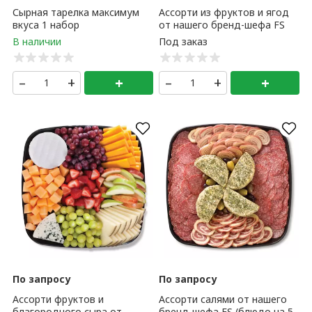
Сырная тарелка максимум
Ассорти из фруктов и ягод
вкуса 1 набор
от нашего бренд-шефа FS
(блюдо на 10-12 персон)
–
+
+
–
+
+
По запросу
По запросу
Ассорти фруктов и
Ассорти салями от нашего
благородного сыра от
бренд-шефа FS (блюдо на 5-