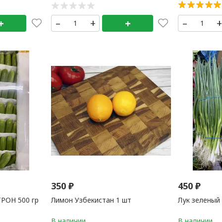
поросёнка 5 -
+
–
+
+
–
350
₽
450
₽
ТРОН 500 гр
Лимон Узбекистан 1 шт
Лук зеленый