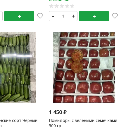
+
+
–
+
+
1 450
₽
нские сорт Чёрный
Помидоры с зелёными семечками
р
500 гр