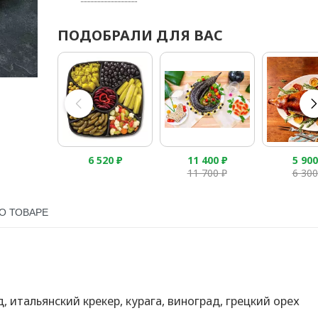
ПОДОБРАЛИ ДЛЯ ВАС
6 520
₽
11 400
₽
5 90
11 700
₽
6 30
О ТОВАРЕ
 итальянский крекер, курага, виноград, грецкий орех