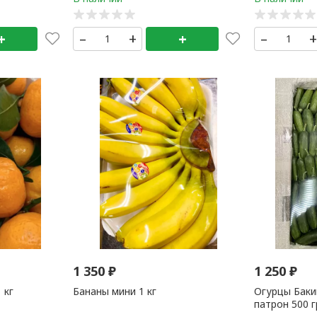
+
–
+
+
–
1 350
₽
1 250
₽
 кг
Бананы мини 1 кг
Огурцы Баки
патрон 500 г