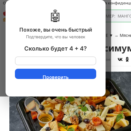
О компании
Оплата и доставка
Блог
Политика конфиденц
🤖
Каталог
Похоже, вы очень быстрый
Главная
→
ГОТОВЫЕ БЛЮДА В АССОРТИМЕНТЕ
▼
→
Мясн
Подтвердите, что вы человек
Сырная тарелка максимум
Сколько будет 4 + 4?
Оставить отзыв
В избранное
Проверить