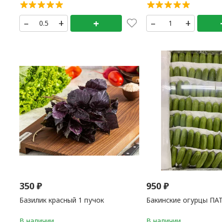
–
+
+
–
+
350
₽
950
₽
Базилик красный 1 пучок
Бакинские огурцы ПА