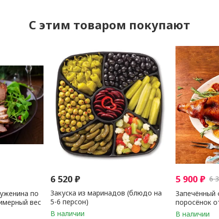
C этим товаром покупают
6 520
₽
5 900
₽
6 
Закуска из маринадов (блюдо на
буженина по
Запечённый 
5-6 персон)
римерный вес
поросёнок о
FS ( примерн