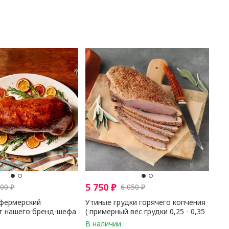
5 750
₽
300
₽
6 050
₽
фермерский
Утиные грудки горячего копчения
т нашего бренд-шефа
( примерный вес грудки 0,25 - 0,35
ый вес готового
гр ) 1 кг