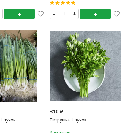
 6 кг) 1 кг
+
+
–
+
+
310
₽
 1 пучок
Петрушка 1 пучок