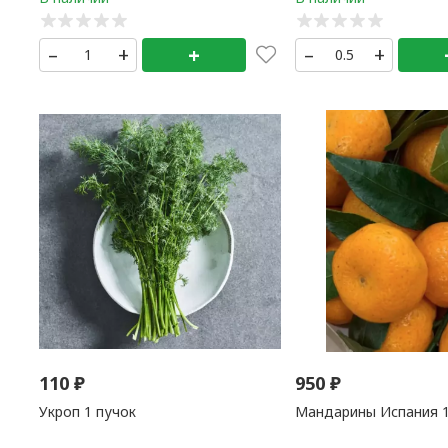
–
+
+
–
+
110
₽
950
₽
Укроп 1 пучок
Мандарины Испания 1