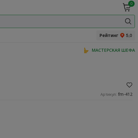
0
ие
Мясная
ки
гастрономия
Специи и
одукты
прянности
Рейтинг
МАСТЕРСКАЯ ШЕФА
fm-412
Артикул: