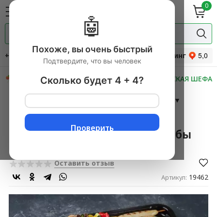
0
ие
Мясная
ки
гастрономия
🤖
Специи и
одукты
прянности
Похоже, вы очень быстрый
+7 (495) 744-34-31
Рейтинг
Подтвердите, что вы человек
СКИДКИ
НОВИНКИ
МАСТЕРСКАЯ ШЕФА
Сколько будет 4 + 4?
Главная
→
ГОТОВЫЕ БЛЮДА В АССОРТИМЕНТЕ
▼
→
ФУРШЕТНЫЕ НАБОРЫ
▼
→
Набор восточный Мини-кебабы из индейки
Проверить
Набор восточный Мини-кебабы
из индейки
Оставить отзыв
19462
Артикул: