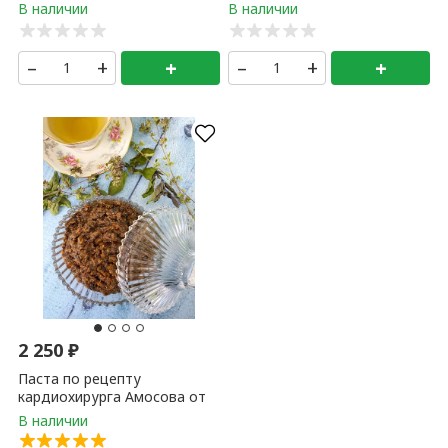
–
+
+
–
+
+
2 250
₽
Паста по рецепту
кардиохирурга Амосова от
Шеф-повара FS 500 гр