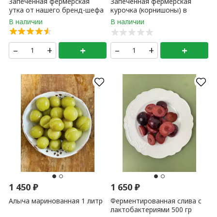
Запечённая фермерская
Запечённая фермерская
утка от нашего бренд-шефа
курочка (корнишоны) в
FS ( примерный вес готовой
новом прочтении от нашего
утки 2 - 3 кг ) 1кг
бренд-шефа FS 1 кг
–
+
+
–
+
+
1 450
₽
1 650
₽
Алыча маринованная 1 литр
Ферментированная слива с
лактобактериями 500 гр