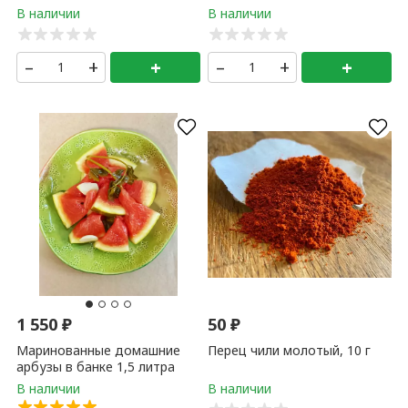
–
+
+
–
+
+
1 550
₽
50
₽
Маринованные домашние
Перец чили молотый, 10 г
арбузы в банке 1,5 литра