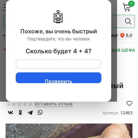
0
ие
Мясная
ки
гастрономия
🤖
Специи и
одукты
прянности
Похоже, вы очень быстрый
+7 (495) 744-34-31
Рейтинг
Подтвердите, что вы человек
СКИДКИ
НОВИНКИ
МАСТЕРСКАЯ ШЕФА
Сколько будет 4 + 4?
Главная
→
Продукты питания с доставкой
▼
→
ДОМАШНИЕ МАРИНАДЫ
▼
→
МАРИНАДЫ
▼
→
Чеснок соленый крупный белый 500 гр
Проверить
Чеснок соленый крупный белый
500 гр
Оставить отзыв
12463
Артикул: