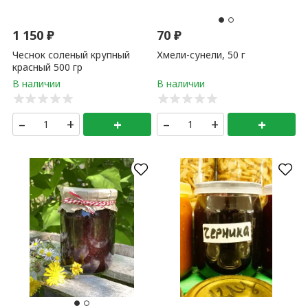
1 150
₽
70
₽
Чеснок соленый крупный
Хмели-сунели, 50 г
красный 500 гр
–
+
+
–
+
+