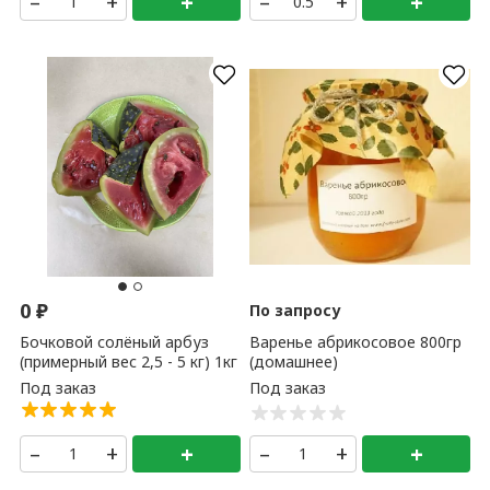
–
+
+
–
+
+
0
₽
По запросу
Бочковой солёный арбуз
Варенье абрикосовое 800гр
(примерный вес 2,5 - 5 кг) 1кг
(домашнее)
–
+
+
–
+
+