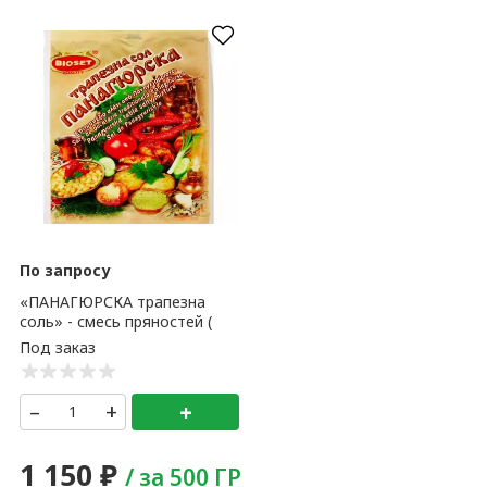
По запросу
«ПАНАГЮРСКА трапезна
соль» - смесь пряностей (
вес упаковки 100 гр ) 5 уп
–
+
+
1 150
₽
/ за 500 ГР