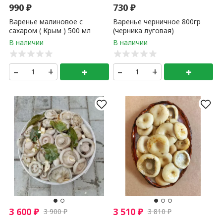
990
₽
730
₽
Варенье малиновое с
Варенье черничное 800гр
сахаром ( Крым ) 500 мл
(черника луговая)
–
+
+
–
+
+
3 600
₽
3 510
₽
3 900
₽
3 810
₽