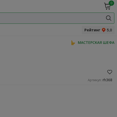
0
ие
Мясная
ки
гастрономия
Специи и
одукты
прянности
Рейтинг
МАСТЕРСКАЯ ШЕФА
rh368
Артикул: