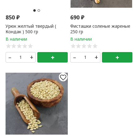
850
₽
690
₽
Урюк желтый твердый (
Фисташки соленые жареные
Кондак ) 500 гр
250 гр
–
+
+
–
+
+