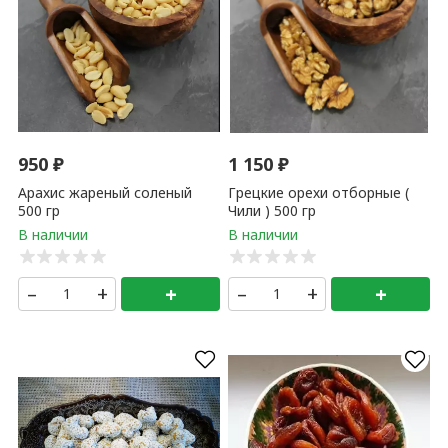
950
₽
1 150
₽
Арахис жареный соленый
Грецкие орехи отборные (
500 гр
Чили ) 500 гр
–
+
+
–
+
+