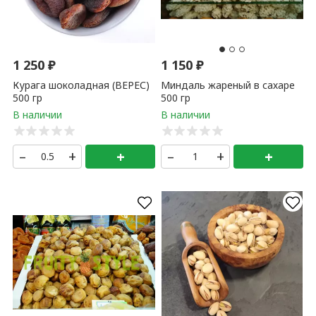
1 250
₽
1 150
₽
Курага шоколадная (ВЕРЕС)
Миндаль жареный в сахаре
500 гр
500 гр
–
+
+
–
+
+