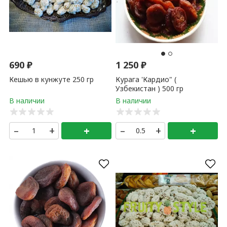
690
₽
1 250
₽
Кешью в кунжуте 250 гр
Курага 'Кардио" (
Узбекистан ) 500 гр
–
+
+
–
+
+