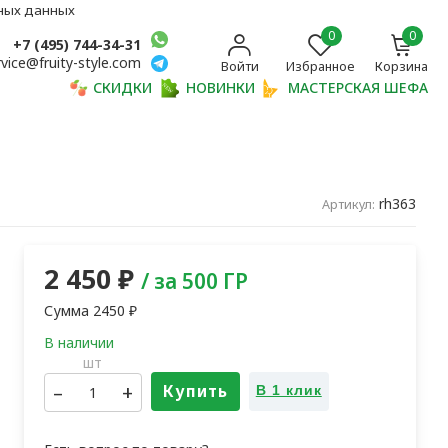
ьных данных
0
0
+7 (495) 744-34-31
rvice@fruity-style.com
Войти
Избранное
Корзина
СКИДКИ
НОВИНКИ
МАСТЕРСКАЯ ШЕФА
rh363
Артикул:
2 450
₽
/ за 500 ГР
Сумма
2450
₽
шт
–
+
Купить
В 1 клик