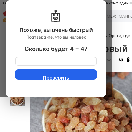
О компании
Оплата и доставка
Блог
Политика конфиденц
🤖
Каталог
Похоже, вы очень быстрый
Главная
→
Продукты питания с доставкой
▼
→
Орехи, цук
Подтвердите, что вы человек
Изюм КишМиш, розовый
Сколько будет 4 + 4?
Оставить отзыв
В избранное
Проверить