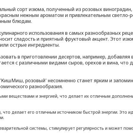
льный сорт изюма, полученный из розовых виноградин,
екрасным нежным ароматом и привлекательным светло-ро
ичным блюдам.
улинарного использования в самых разнообразных рец
н вносит сладость и приятный фруктовый акцент. Этот 
 или острые ингредиенты.
овать в приготовлении десертов, например, добавляя 
тается с различными видами сыров, орехов и вина, что
м 'КишМиш, розовый' несомненно станет ярким и запоми
номического разнообразия.
ыми веществами и энергией, что делает их отличным дополнен
, что делает его отличным источником быстрой энергии. Это и
и.
варительной системы, стимулирует регулярность и может пом