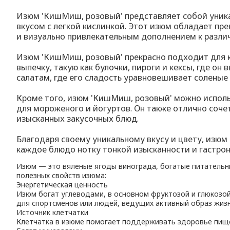
Изюм 'КишМиш, розовый' представляет собой уника
вкусом с легкой кислинкой. Этот изюм обладает пр
и визуально привлекательным дополнением к разл
Изюм 'КишМиш, розовый' прекрасно подходит для к
выпечку, такую как булочки, пироги и кексы, где о
салатам, где его сладость уравновешивает соленые
Кроме того, изюм 'КишМиш, розовый' можно использ
для мороженого и йогуртов. Он также отлично соче
изысканных закусочных блюд.
Благодаря своему уникальному вкусу и цвету, изю
каждое блюдо нотку тонкой изысканности и гастро
Изюм — это вяленые ягоды винограда, богатые питательн
полезных свойств изюма:
Энергетическая ценность
Изюм богат углеводами, в основном фруктозой и глюкозой
для спортсменов или людей, ведущих активный образ жизн
Источник клетчатки
Клетчатка в изюме помогает поддерживать здоровье пище