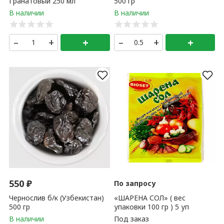
Гранатовый 250 мл
500 гр
–
+
+
–
+
+
550
₽
По запросу
Чернослив б/к (Узбекистан)
«ШАРЕНА СОЛ» ( вес
500 гр
упаковки 100 гр ) 5 уп