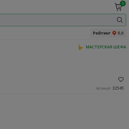
0
ие
Мясная
ки
гастрономия
Специи и
одукты
прянности
Рейтинг
МАСТЕРСКАЯ ШЕФА
32545
Артикул: