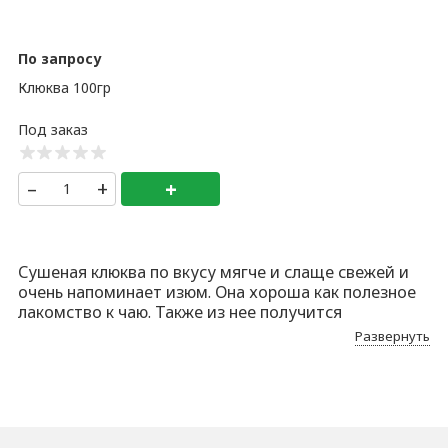
По запросу
Клюква 100гр
–
+
+
Сушеная клюква по вкусу мягче и слаще свежей и
очень напоминает изюм. Она хороша как полезное
лакомство к чаю. Также из нее получится
вкуснейший богатый витаминами компот. Часто
Развернуть
клюква используется в приготовлении разной
выпечки. Обязательно добавьте ее в пироги,
овсяное печенье, кукурузный хлеб и миндальные
пирожные. Также рекомендуем сочетать клюкву с
кисломолочными продуктами: добавьте ягоды в