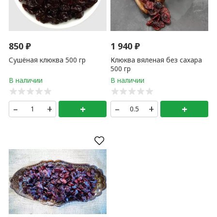
850
₽
1 940
₽
Сушёная клюква 500 гр
Клюква вяленая без сахара
500 гр
–
+
+
–
+
+