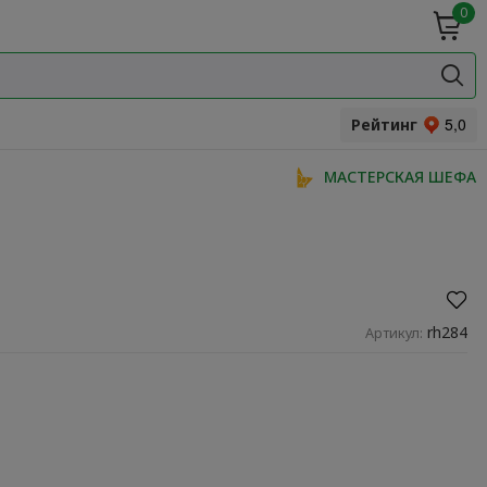
0
ие
Мясная
ки
гастрономия
Специи и
одукты
прянности
Рейтинг
МАСТЕРСКАЯ ШЕФА
rh284
Артикул: