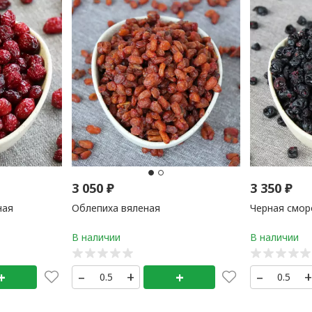
3 050
₽
3 350
₽
ная
Облепиха вяленая
Черная смор
+
–
+
+
–