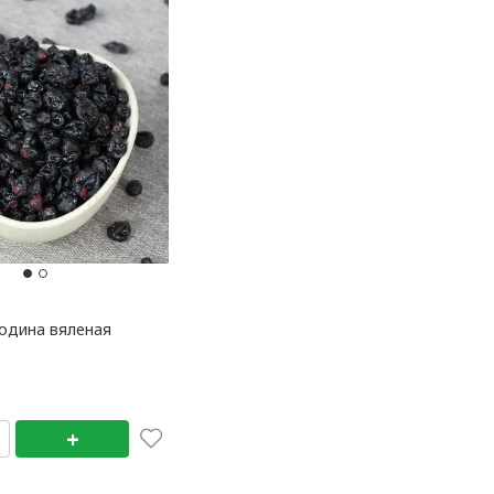
одина вяленая
+
+