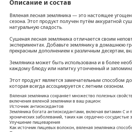
Описание и состав
Вяленая лесная земляника — это настоящее угощен
сезона. Этот продукт получен путём аккуратной су
натуральную сладость.
Сушеная лесная земляника отличается своим непов
экспериментах. Добавьте землянику в домашнюю гр
прекрасным дополнением к различным десертам, вк
Земляника может быть использована и в более необ
каждому блюду или напитку утонченный и запомин
Этот продукт является замечательным способом доб
которая всегда ассоциируется с летним сезоном.
Вяленая земляника сохраняет множество полезных свойст
включения вяленой земляники в ваш рацион:
Источник антиоксидантов
Земляника богата антиоксидантами, включая витамин С и 
хронических заболеваний, таких как сердечно-сосудистые з
Улучшение пищеварения
Как источник пищевых волокон, вяленая земляника спосо