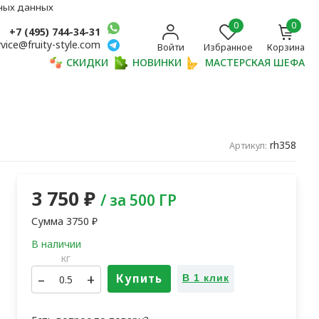
ьных данных
0
0
+7 (495) 744-34-31
rvice@fruity-style.com
Войти
Избранное
Корзина
СКИДКИ
НОВИНКИ
МАСТЕРСКАЯ ШЕФА
rh358
Артикул:
3 750
₽
/ за 500 ГР
Сумма
3750
₽
кг
–
+
Купить
В 1 клик