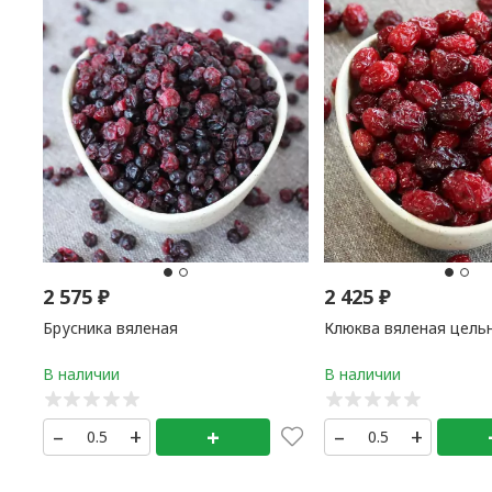
2 575
₽
2 425
₽
Брусника вяленая
Клюква вяленая цель
–
+
+
–
+