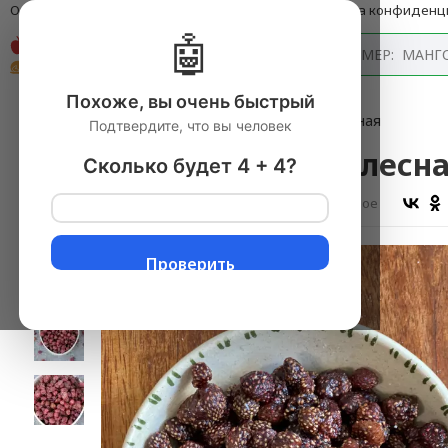
О компании
Оплата и доставка
Блог
Политика конфиденц
🤖
Каталог
Похоже, вы очень быстрый
Главная
→
Ягоды
▼
→
Земляника вяленая, лесная
Подтвердите, что вы человек
Земляника вяленая, лесн
Сколько будет 4 + 4?
Оставить отзыв
В избранное
Проверить