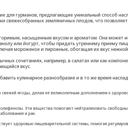
ие для гурманов, предлагающие уникальный способ нас
шки свежесобранных земляничных плодов, что позволяет
торимым, насыщенным вкусом и ароматом. Она может и
анолу или йогурт, чтобы придать утреннему приему пищ
лючая мороженое и пирожные, обогащая их вкус нежной
ычных сочетаниях, например, в салатах или как компоне
ающийся вкус.
авить кулинарное разнообразие и в то же время наслад
в свежей ягоды, делая её великолепным дополнением к здоров
полифенолы. Эти вещества помогают нейтрализовать свободные
аболевания и рак.
бствует здоровью пищеварительной системы, помогая регулиро