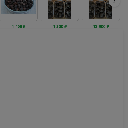
1 400
₽
1 300
₽
13 900
₽