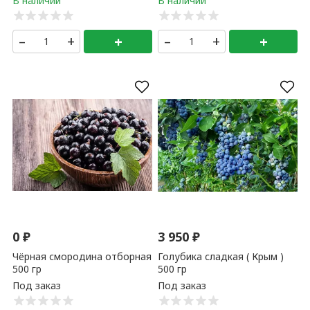
–
+
+
–
+
+
0
₽
3 950
₽
Чёрная смородина отборная
Голубика сладкая ( Крым )
500 гр
500 гр