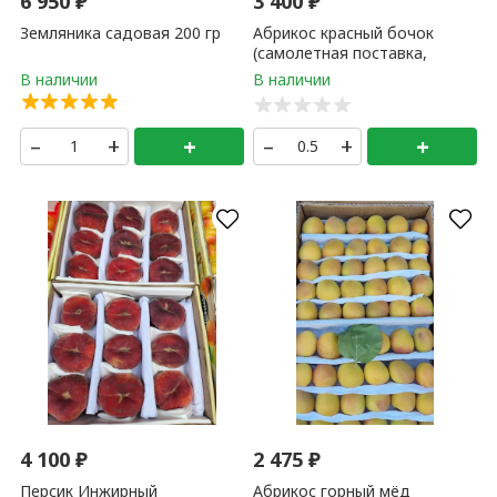
6 950
₽
3 400
₽
Земляника садовая 200 гр
Абрикос красный бочок
(самолетная поставка,
Узбекистан) 500 гр
–
+
+
–
+
+
4 100
₽
2 475
₽
Персик Инжирный
Абрикос горный мёд