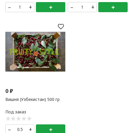
–
+
+
–
+
+
0
₽
Вишня (Узбекистан) 500 гр
–
+
+