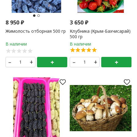
8 950
₽
3 650
₽
Жимолость отборная 500 гр
Клубника (Крым-Бахчисарай)
500 гр
–
+
+
–
+
+