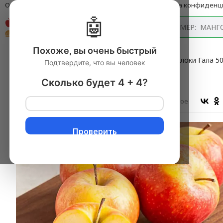
О компании
Оплата и доставка
Блог
Политика конфиденц
🤖
Каталог
Похоже, вы очень быстрый
Главная
→
Фрукты свежие
▼
→
Яблоки
▼
→
Яблоки Гала 50
Подтвердите, что вы человек
Яблоки Гала 500 гр
Сколько будет 4 + 4?
Оставить отзыв
В избранное
Проверить