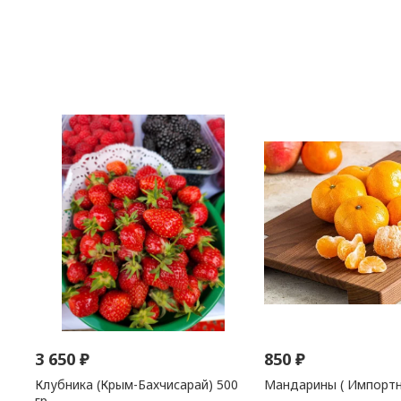
3 650
₽
850
₽
Клубника (Крым-Бахчисарай) 500
Мандарины ( Импортны
гр