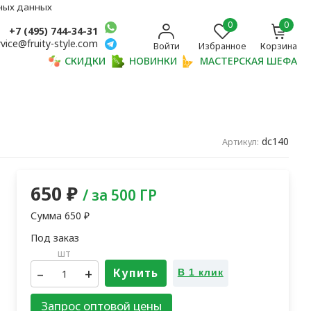
ьных данных
0
0
+7 (495) 744-34-31
rvice@fruity-style.com
Войти
Избранное
Корзина
СКИДКИ
НОВИНКИ
МАСТЕРСКАЯ ШЕФА
dc140
Артикул:
650
₽
/ за 500 ГР
Сумма
650
₽
шт
–
+
Купить
В 1 клик
Запрос оптовой цены