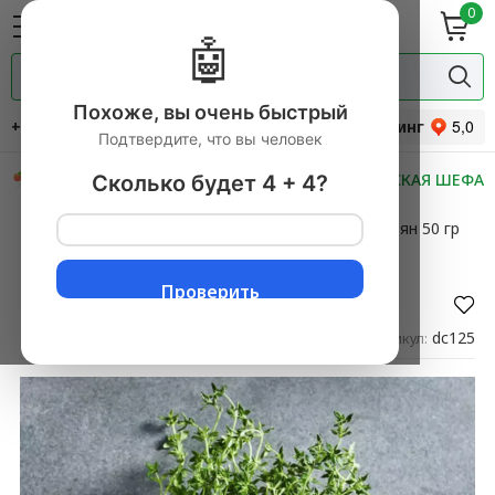
0
ие
Мясная
ки
гастрономия
🤖
Специи и
одукты
прянности
Похоже, вы очень быстрый
+7 (495) 744-34-31
Рейтинг
Подтвердите, что вы человек
СКИДКИ
НОВИНКИ
МАСТЕРСКАЯ ШЕФА
Сколько будет 4 + 4?
Главная
→
Овощи свежие
▼
→
Зелень
▼
→
Тимьян 50 гр
Тимьян 50 гр
Проверить
Оставить отзыв
dc125
Артикул: