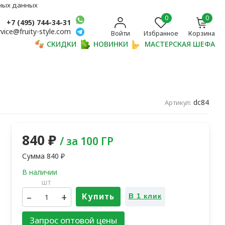
ьных данных
0
0
+7 (495) 744-34-31
rvice@fruity-style.com
Войти
Избранное
Корзина
СКИДКИ
НОВИНКИ
МАСТЕРСКАЯ ШЕФА
dc84
Артикул:
840
₽
/ за 100 ГР
Сумма
840
₽
шт
–
+
Купить
В 1 клик
Запрос оптовой цены