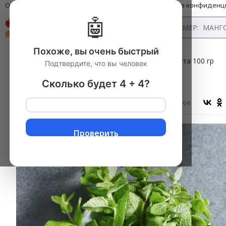
О компании
Оплата и доставка
Блог
Политика конфиденц
🤖
Каталог
Похоже, вы очень быстрый
Главная
→
Овощи свежие
▼
→
Зелень
▼
→
Мята 100 гр
Подтвердите, что вы человек
Мята 100 гр
Сколько будет 4 + 4?
Оставить отзыв
В избранное
Проверить