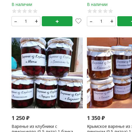
банка
–
+
+
–
+
1 250
₽
1 350
₽
Варенье из клубники с
Крымское варенье из 
лимончелло (0,5 литр) 1 банка
лимоном (0.5 литра) 1