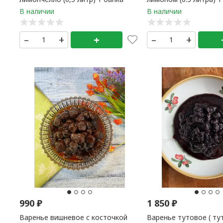
–
+
+
–
+
990
₽
1 850
₽
Варенье вишневое с косточкой
Варенье тутовое ( ту