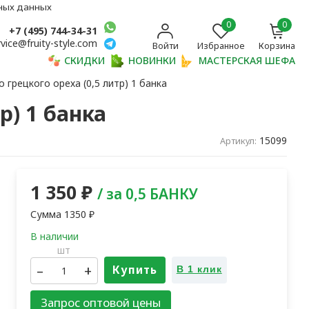
ьных данных
0
0
+7 (495) 744-34-31
rvice@fruity-style.com
Войти
Избранное
Корзина
СКИДКИ
НОВИНКИ
МАСТЕРСКАЯ ШЕФА
 грецкого ореха (0,5 литр) 1 банка
р) 1 банка
15099
Артикул:
1 350
₽
/ за 0,5 БАНКУ
Сумма
1350
₽
шт
–
+
Купить
В 1 клик
Запрос оптовой цены