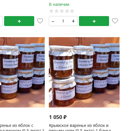
+
+
–
+
+
1 050
₽
ренье из яблок с
Крымское варенье из яблок и
рдамоном (0,5 литр) 1
перцем чили (0,5 литр) 1 банка