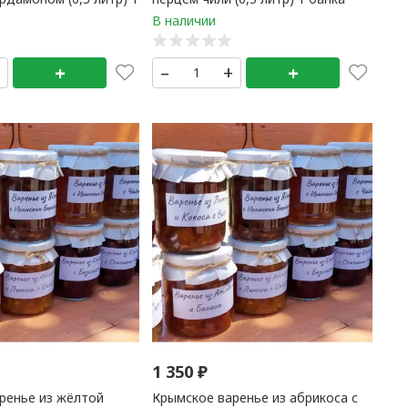
+
+
–
+
+
1 350
₽
ренье из жёлтой
Крымское варенье из абрикоса с