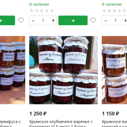
+
–
+
+
–
1 250
₽
1 150
₽
зизифуса с
Крымское клубничное варенье с
Крымское ва
 банка
базиликом (0,5 литр) 1 банка
корицей и ка