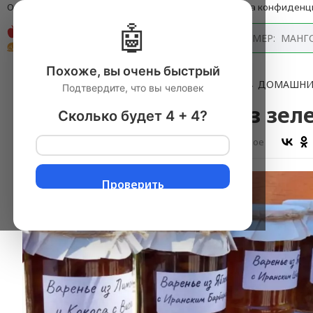
О компании
Оплата и доставка
Блог
Политика конфиденц
🤖
Каталог
Похоже, вы очень быстрый
Главная
→
Продукты питания с доставкой
▼
→
ДОМАШНИ
Подтвердите, что вы человек
Крымское варенье из зелен
Сколько будет 4 + 4?
Оставить отзыв
В избранное
Проверить