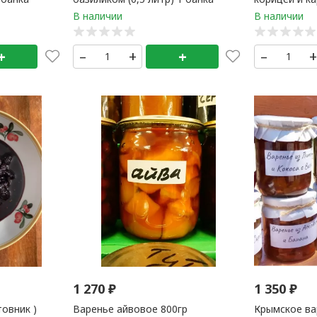
банка
+
–
+
+
–
1 270
₽
1 350
₽
товник )
Варенье айвовое 800гр
Крымское ва