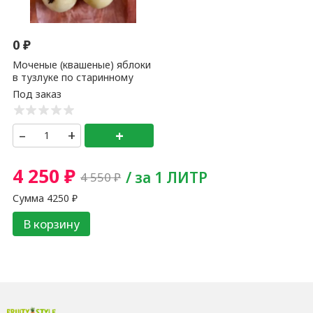
0
₽
Моченые (квашеные) яблоки
в тузлуке по старинному
рецепту 1 кг
–
+
+
4 250
₽
/ за 1 ЛИТР
4 550
₽
Сумма
4250
₽
В корзину