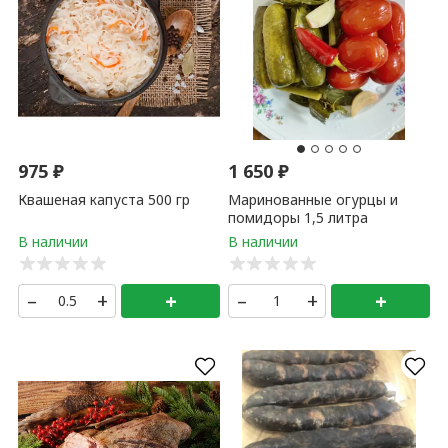
975
₽
1 650
₽
Квашеная капуста 500 гр
Маринованные огурцы и
помидоры 1,5 литра
–
+
+
–
+
+