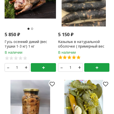
5 850
₽
5 150
₽
Гусь осенний дикий (вес
Казылык в натуральной
тушки 1-3 кг) 1 кг
оболочке ( примерный вес
палки 0,5 - 1,5 кг ) 1 кг
–
+
+
–
+
+