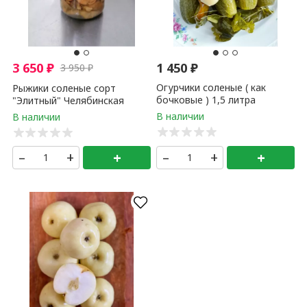
3 650
₽
1 450
₽
3 950
₽
Огурчики соленые ( как
Рыжики соленые сорт
бочковые ) 1,5 литра
"Элитный" Челябинская
область 1 литр
–
+
+
–
+
+