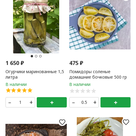
1 650
₽
475
₽
Огурчики маринованные 1,5
Помидоры соленые
литра
домашние бочковые 500 гр
–
+
+
–
+
+