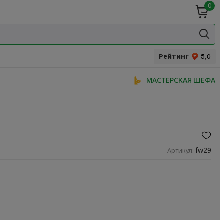
0
ие
Мясная
ки
гастрономия
Специи и
одукты
прянности
Рейтинг
МАСТЕРСКАЯ ШЕФА
fw29
Артикул: