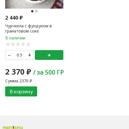
2 440
₽
Чурчхела с фундуком в
гранатовом соке
–
+
+
2 370
₽
/ за 500 ГР
Сумма
2370
₽
В корзину