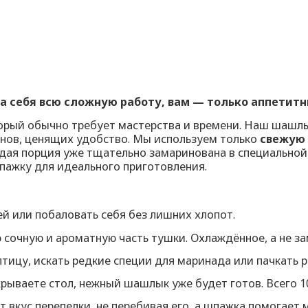
на себя всю сложную работу, вам — только аппетитн
орый обычно требует мастерства и времени. Наш шашлы
нов, ценящих удобство. Мы используем только
свежую
ждая порция уже тщательно замаринована в специальной
шпажку для идеального приготовления.
ей или побаловать себя без лишних хлопот.
сочную и ароматную часть тушки. Охлаждённое, а не з
ицу, искать редкие специи для маринада или пачкать ру
рываете стол, нежный шашлык уже будет готов. Всего 1
 вкус перепелки, не перебивая его, а шпажка помогает 