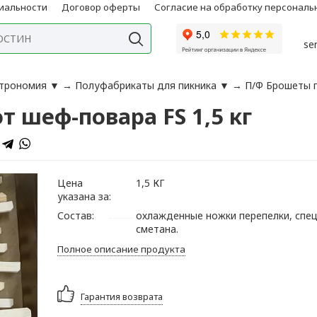
иальности
Договор оферты
Согласие на обработку персонал
se
строномия
▼
→
Полуфабрикаты для пикника
▼
→
П/Ф Брошеты п
 шеф-повара FS 1,5 кг
Цена
1,5 КГ
указана за:
Состав:
охлажденные ножки перепелки, спец
сметана.
Полное описание продукта
Гарантия возврата