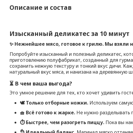
Описание и состав
Изысканный деликатес за 10 минут
✨ Нежнейшее мясо, готовое к грилю. Мы взяли 
Попробуйте изысканный и полезный деликатес, кот
приготовлению полуфабрикат, созданный для гурма
сохранить нежную текстуру и тонкий вкус дичи. Ка
натуральный вкус мяса, и нанизана на деревянную 
⏳ В чем ваша выгода?
Это умное решение для тех, кто хочет удивить гост
🕊️ Только отборные ножки.
Используем самую 
🧺 Всё готово к жарке.
Не нужно разделывать пт
⏱️ Быстрее, чем разогреть пиццу.
Пока вы нак
👌 Идеальный баланс.
Маринад мягко оттеняет