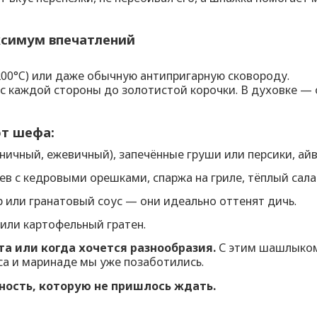
ксимум впечатлений
 200°C) или даже обычную антипригарную сковороду.
 с каждой стороны до золотистой корочки. В духовке — 
от шефа:
ничный, ежевичный), запечённые груши или персики, ай
в с кедровыми орешками, спаржа на гриле, тёплый сала
р или гранатовый соус — они идеально оттенят дичь.
или картофельный гратен.
а или когда хочется разнообразия.
С этим шашлыком 
са и маринаде мы уже позаботились.
ность, которую не пришлось ждать.