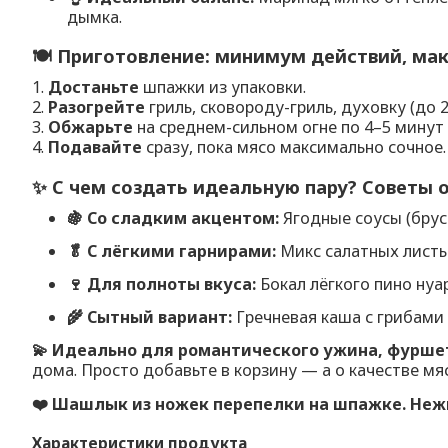
дымка.
🍽️ Приготовление: минимум действий, ма
1.
Достаньте
шпажки из упаковки.
2.
Разогрейте
гриль, сковороду-гриль, духовку (до
3.
Обжарьте
на среднем-сильном огне по 4–5 минут
4.
Подавайте
сразу, пока мясо максимально сочное.
✨ С чем создать идеальную пару? Советы 
🍇 Со сладким акцентом:
Ягодные соусы (брус
🥬 С лёгкими гарнирами:
Микс салатных листье
🍷 Для полноты вкуса:
Бокал лёгкого пино нуа
🌾 Сытный вариант:
Гречневая каша с грибами 
💫 Идеально для романтического ужина, фуршет
дома. Просто добавьте в корзину — а о качестве мя
❤️ Шашлык из ножек перепелки на шпажке. Неж
Характеристики продукта