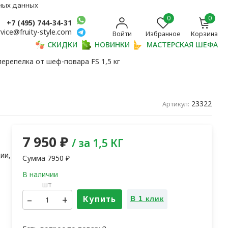
ьных данных
0
0
+7 (495) 744-34-31
rvice@fruity-style.com
Войти
Избранное
Корзина
СКИДКИ
НОВИНКИ
МАСТЕРСКАЯ ШЕФА
ерепелка от шеф-повара FS 1,5 кг
23322
Артикул:
7 950
₽
/ за 1,5 КГ
ии,
Сумма
7950
₽
шт
–
+
Купить
В 1 клик