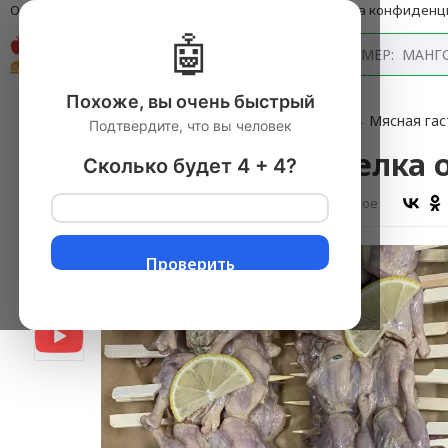
О компании
Оплата и доставка
Блог
Политика конфиденц
🤖
Каталог
Похоже, вы очень быстрый
Главная
→
Продукты питания с доставкой
▼
→
Мясная га
Подтвердите, что вы человек
П/Ф Брошеты перепелка от
Сколько будет 4 + 4?
Оставить отзыв
В избранное
Проверить