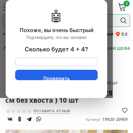
0
ие
Мясная
ки
гастрономия
🤖
Специи и
одукты
прянности
Похоже, вы очень быстрый
+7 (495) 744-34-31
Рейтинг
Подтвердите, что вы человек
СКИДКИ
НОВИНКИ
МАСТЕРСКАЯ ШЕФА
Сколько будет 4 + 4?
Главная
→
Продукты питания с доставкой
▼
→
Рыба и морепродукты
▼
→
Копченая рыба и рыбные изделия
▼
→
Доставка вяленой рыбы
▼
Проверить
→
Вяленый жирный судак ( 26-28 см без хвоста ) 10 шт
Вяленый жирный судак ( 26-28
см без хвоста ) 10 шт
Оставить отзыв
19920-20909
Артикул: