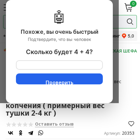
0
ие
Мясная
ки
гастрономия
🤖
Специи и
одукты
прянности
Похоже, вы очень быстрый
+7 (495) 744-34-31
Рейтинг
Подтвердите, что вы человек
СКИДКИ
НОВИНКИ
МАСТЕРСКАЯ ШЕФА
Сколько будет 4 + 4?
Главная
→
Продукты питания с доставкой
▼
→
Рыба и морепродукты
▼
→
Копченая рыба и рыбные изделия
▼
→
Толстолобик холодного копчения ( примерный вес
Проверить
тушки 2-4 кг )
Толстолобик холодного
копчения ( примерный вес
тушки 2-4 кг )
Оставить отзыв
20353
Артикул: