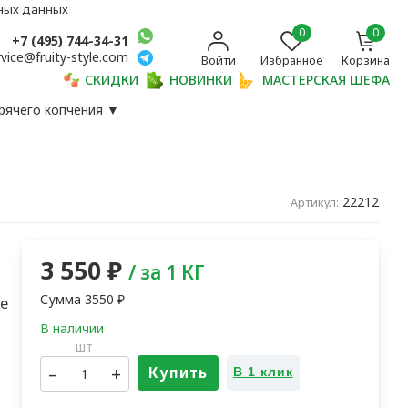
ьных данных
0
0
+7 (495) 744-34-31
rvice@fruity-style.com
Войти
Избранное
Корзина
СКИДКИ
НОВИНКИ
МАСТЕРСКАЯ ШЕФА
рячего копчения
▼
22212
Артикул:
3 550
₽
/ за 1 КГ
Сумма
3550
₽
е
шт
–
+
Купить
В 1 клик