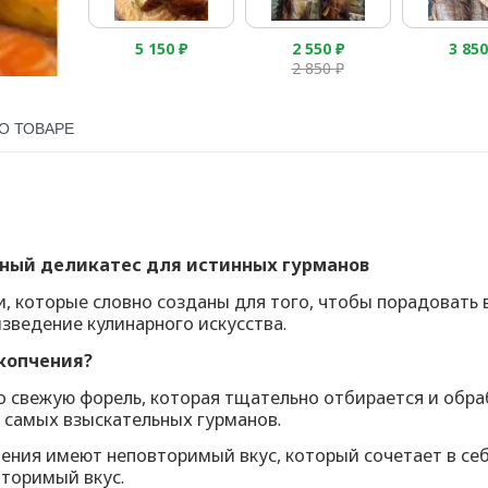
5 150
₽
2 550
₽
3 85
2 850
₽
О ТОВАРЕ
анный деликатес для истинных гурманов
, которые словно созданы для того, чтобы порадовать 
изведение кулинарного искусства.
 копчения?
 свежую форель, которая тщательно отбирается и обра
 самых взыскательных гурманов.
ения имеют неповторимый вкус, который сочетает в се
вторимый вкус.